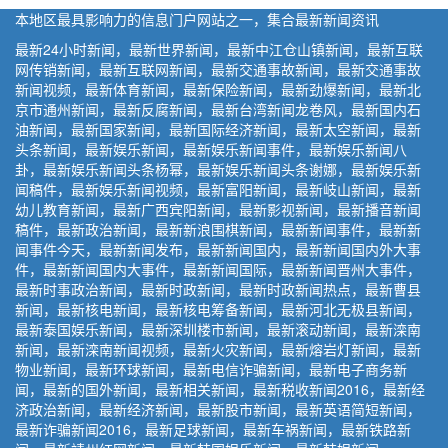
本地区最具影响力的信息门户网站之一，集合最新新闻资讯
最新24小时新闻，最新世界新闻，最新中江仓山镇新闻，最新互联
网传销新闻，最新互联网新闻，最新交通事故新闻，最新交通事故
新闻视频，最新体育新闻，最新保险新闻，最新劲爆新闻，最新北
京市通州新闻，最新反腐新闻，最新台湾新闻龙卷风，最新国内石
油新闻，最新国家新闻，最新国际经济新闻，最新太空新闻，最新
头条新闻，最新娱乐新闻，最新娱乐新闻事件，最新娱乐新闻八
卦，最新娱乐新闻头条杨幂，最新娱乐新闻头条谢娜，最新娱乐新
闻稿件，最新娱乐新闻视频，最新富阳新闻，最新岐山新闻，最新
幼儿教育新闻，最新广西宾阳新闻，最新影视新闻，最新播音新闻
稿件，最新政治新闻，最新新浪围棋新闻，最新新闻事件，最新新
闻事件今天，最新新闻发布，最新新闻国内，最新新闻国内外大事
件，最新新闻国内大事件，最新新闻国际，最新新闻晋州大事件，
最新时事政治新闻，最新时政新闻，最新时政新闻热点，最新曹县
新闻，最新核电新闻，最新核电筹备新闻，最新河北无极县新闻，
最新泰国娱乐新闻，最新深圳楼市新闻，最新滚动新闻，最新滦南
新闻，最新滦南新闻视频，最新火灾新闻，最新熔岩灯新闻，最新
物业新闻，最新环球新闻，最新电信诈骗新闻，最新电子商务新
闻，最新的国外新闻，最新相关新闻，最新税收新闻2016，最新经
济政治新闻，最新经济新闻，最新股市新闻，最新英语简短新闻，
最新诈骗新闻2016，最新足球新闻，最新车祸新闻，最新铁路新