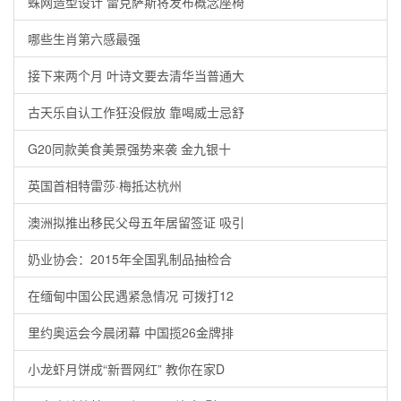
蛛网造型设计 雷克萨斯将发布概念座椅
哪些生肖第六感最强
接下来两个月 叶诗文要去清华当普通大
古天乐自认工作狂没假放 靠喝威士忌舒
G20同款美食美景强势来袭 金九银十
英国首相特雷莎·梅抵达杭州
澳洲拟推出移民父母五年居留签证 吸引
奶业协会：2015年全国乳制品抽检合
在缅甸中国公民遇紧急情况 可拨打12
里约奥运会今晨闭幕 中国揽26金牌排
小龙虾月饼成“新晋网红” 教你在家D