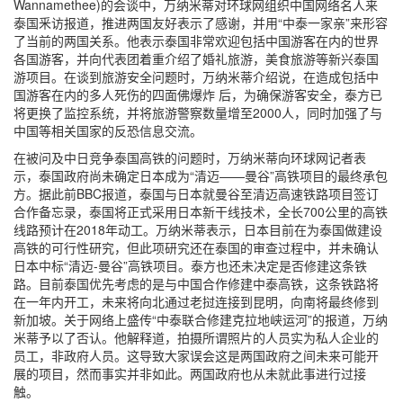
Wannamethee)的会谈中，万纳米蒂对环球网组织中国网络名人来
泰国釆访报道，推进两国友好表示了感谢，并用“中泰一家亲”来形容
了当前的两国关系。他表示泰国非常欢迎包括中国游客在内的世界
各国游客，并向代表团着重介绍了婚礼旅游，美食旅游等新兴泰国
游项目。在谈到旅游安全问题时，万纳米蒂介绍说，在造成包括中
国游客在内的多人死伤的四面佛爆炸 后，为确保游客安全，泰方已
将更换了监控系统，并将旅游警察数量增至2000人，同时加强了与
中国等相关国家的反恐信息交流。
在被问及中日竞争泰国高铁的问题时，万纳米蒂向环球网记者表
示，泰国政府尚未确定日本成为“清迈——曼谷”高铁项目的最终承包
方。据此前BBC报道，泰国与日本就曼谷至清迈高速铁路项目签订
合作备忘录，泰国将正式采用日本新干线技术，全长700公里的高铁
线路预计在2018年动工。万纳米蒂表示，日本目前在为泰国做建设
高铁的可行性研究，但此项研究还在泰国的审查过程中，并未确认
日本中标“清迈-曼谷”高铁项目。泰方也还未决定是否修建这条铁
路。目前泰国优先考虑的是与中国合作修建中泰高铁，这条铁路将
在一年内开工，未来将向北通过老挝连接到昆明，向南将最终修到
新加坡。关于网络上盛传“中泰联合修建克拉地峡运河”的报道，万纳
米蒂予以了否认。他解释道，拍摄所谓照片的人员实为私人企业的
员工，非政府人员。这导致大家误会这是两国政府之间未来可能开
展的项目，然而事实并非如此。两国政府也从未就此事进行过接
触。