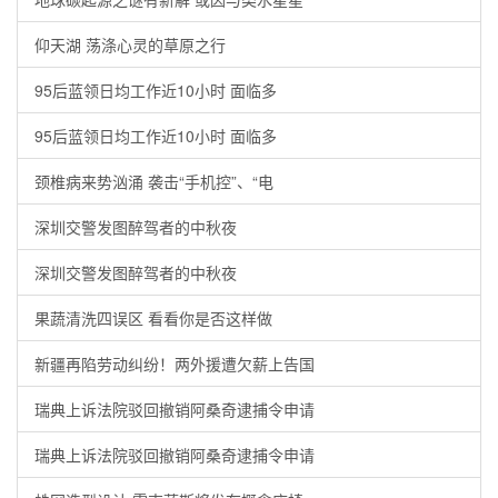
仰天湖 荡涤心灵的草原之行
95后蓝领日均工作近10小时 面临多
95后蓝领日均工作近10小时 面临多
颈椎病来势汹涌 袭击“手机控”、“电
深圳交警发图醉驾者的中秋夜
深圳交警发图醉驾者的中秋夜
果蔬清洗四误区 看看你是否这样做
新疆再陷劳动纠纷！两外援遭欠薪上告国
瑞典上诉法院驳回撤销阿桑奇逮捕令申请
瑞典上诉法院驳回撤销阿桑奇逮捕令申请