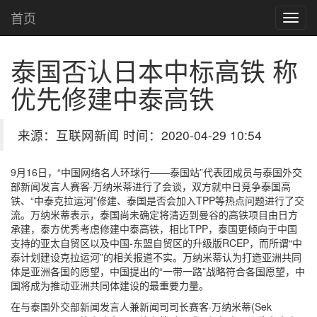
首页
泰国否认日本中标高铁 称
优先修建中泰高铁
来源：互联网新闻 时间：2020-04-29 10:54
9月16日，“中国网络名人环球行——泰国站”代表团成员与泰国外交
部新闻发言人赛客·万纳米蒂进行了会谈，双方就中日竞争泰国高
铁、“中泰克拉运河”修建、泰国是否会加入TPP等热点问题进行了交
流。万纳米蒂表示，泰国尚未确定将清迈到曼谷的高铁项目由日方
承建，泰方优秀考虑修建中泰高铁，相比TPP，泰国更倾向于中国
支持的亚太自贸区以及中国-东盟自贸区的升级版RCEP，而所谓“中
泰计划建设克拉运河”的相关报道不实。万纳米蒂认为打造亚洲共同
体是亚洲各国的愿望，中国提出的“一带一路”战略符合各国愿望，中
国将成为推动亚洲共同体建设的最重要力量。
在与泰国外交部新闻发言人兼新闻司司长赛客·万纳米蒂(Sek