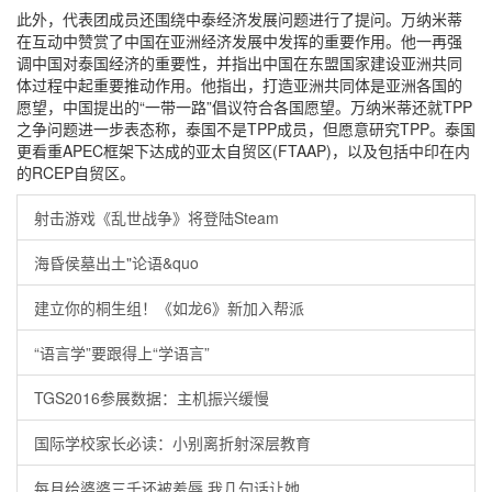
此外，代表团成员还围绕中泰经济发展问题进行了提问。万纳米蒂
在互动中赞赏了中国在亚洲经济发展中发挥的重要作用。他一再强
调中国对泰国经济的重要性，并指出中国在东盟国家建设亚洲共同
体过程中起重要推动作用。他指出，打造亚洲共同体是亚洲各国的
愿望，中国提出的“一带一路”倡议符合各国愿望。万纳米蒂还就TPP
之争问题进一步表态称，泰国不是TPP成员，但愿意研究TPP。泰国
更看重APEC框架下达成的亚太自贸区(FTAAP)，以及包括中印在内
的RCEP自贸区。
射击游戏《乱世战争》将登陆Steam
海昏侯墓出土"论语&quo
建立你的桐生组！《如龙6》新加入帮派
“语言学”要跟得上“学语言”
TGS2016参展数据：主机振兴缓慢
国际学校家长必读：小别离折射深层教育
每月给婆婆三千还被羞辱 我几句话让她