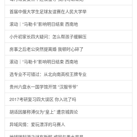
首届中俄大学生足球友谊赛在人民大学举
滚动｜“马勒卡”影响明日结束 西南地
小升初家长四大疑问：怎么帮孩子缓解压
房事之后老公突然提离婚 我顿时心碎了
滚动｜“马勒卡”影响明日结束 西南地
选专业不可错过：从北向南高校王牌专业
贵州六盘水一国学馆开馆 “汉服爷爷”
2017考研复习四大误区 你入坑了吗
胡适因屡称溥仪为“皇上” 遭京城舆论
异域风情：爱玩漂浮的马赛人
地球碳起源之谜有新解 或因与类水星星