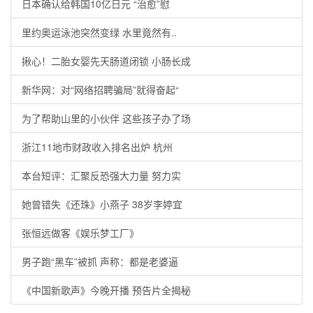
日本确认给韩国10亿日元 “治愈”慰
里约奥运泳池突然变绿 水里竟然有..
揪心！二胎女婴先天肠道闭锁 小肠长成
新华网：对“网络招聘骗局”就得奋起“
为了帮助山里的小伙伴 这些孩子办了场
浙江11地市财政收入排名出炉 杭州
本台短评：汇聚反恐强大力量 努力实
她曾错失《还珠》小燕子 38岁李婷宜
张恒远做客《娱乐梦工厂》
男子跑“黑车”被抓 声称：都是老婆逼
《中国新歌声》今晚开播 预告片全揭秘