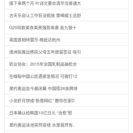
接下来两个月 叶诗文要去清华当普通大
古天乐自认工作狂没假放 靠喝威士忌舒
G20同款美食美景强势来袭 金九银十
英国首相特雷莎·梅抵达杭州
澳洲拟推出移民父母五年居留签证 吸引
奶业协会：2015年全国乳制品抽检合
在缅甸中国公民遇紧急情况 可拨打12
里约奥运会今晨闭幕 中国揽26金牌排
小龙虾月饼成“新晋网红” 教你在家D
日本确认给韩国10亿日元 “治愈”慰
里约奥运泳池突然变绿 水里竟然有..