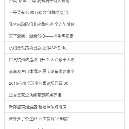
台风“鲇鱼”上岸 我省局部特大暴雨
一等奖有1000万助力“钱塘之星”创
我省启动防汛Ⅱ应急响应 全力防御台
天下浙商：浙商创投——携手明视康
杭绍台铁路项目总投资462亿 “风
广汽杭州改造项目开工 大江东十大项
遂昌发生山体滑坡 夏宝龙车俊要求全
2016杭州全球企业家论坛开幕 30
全省首家全功能智慧网点亮相
新郎盗窃烟酒店 新婚燕尔蹲班房
窗外多了条连廊 业主投诉“不知情”