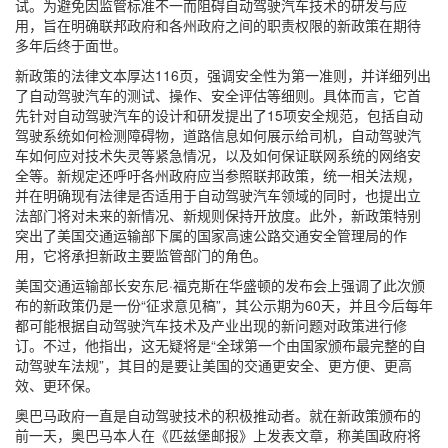
试。为避免因监管标准不一而阻碍自动驾驶汽车技术的研发与应
用，旨在明确联邦政府和各州政府之间的职责权限的新政策在期待
多年后终于面世。
新政策的法律文本厚达116页，强调安全性为第一准则，并详细列出
了自动驾驶汽车的测试、操作、安全评估等细则。具体而言，它首
先针对自动驾驶汽车的设计和研发提出了15项安全规范，包括自动
驾驶系统如何检测障碍物，道路信息如何展示给司机，自动驾驶汽
车如何应对技术失灵等紧急情况，以及如何保证联网系统的网络安
全等。新规定还呼吁各州政府应当参照联邦政策，统一相关法规，
并在明确现有法律是否适用于自动驾驶汽车领域的同时，也提出立
法部门将对未来的新情况、新规则保持开放度。此外，新政策特别
突出了美国交通运输部下属的国家高速公路交通安全管理局的作
用，它将承担新政主要监管部门的角色。
美国交通运输部长安东尼·福克斯在华盛顿的发布会上强调了此次颁
布的新政策仍是一份“征求意见稿”，其公示期为60天，并且今后每年
都可能根据自动驾驶汽车技术及产业出现的新问题对政策进行修
订。不过，他指出，这无疑将是“全球第一个由国家颁布最完整的自
动驾驶车法规”，其目的是要让美国的交通更安全、更方便、更高
效、更环保。
奥巴马政府一直是自动驾驶技术的积极推动者。就在新政策颁布的
前一天，奥巴马本人在《匹兹堡邮报》上发表文章，称美国政府将