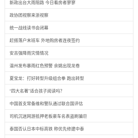
新政出台大雨阻路 今日看房者寥寥
政协团视察来浙视察
统一战线读书会闭幕
赶搭落户末班车 外地购房者连夜签约
安吉强降雨灾情情况
温州发布暴雨红色预警 余姚出现龙卷
夏宝龙：打好转型升级组合拳 跑出转型
“四大名著”适合孩子阅读吗？
中国首支常备维和警队通过联合国评估
司机沉迷网游抵押老板豪车名表盗刷骗巨
泰国否认日本中标高铁 称优先修建中泰