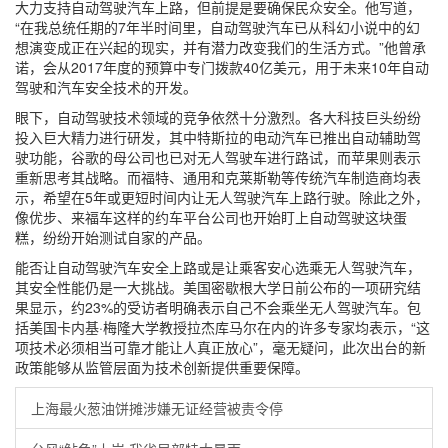
大力支持自动驾驶汽车上路，但前提是要确保民众安全。他写道，
“在我总统任期的7年半时间里，自动驾驶汽车已从科幻小说中的幻
想演变成正在兴起的现实，并有潜力改变我们的生活方式。”他曾承
诺，会从2017年度的预算中专门拨款40亿美元，用于未来10年自动
驾驶和汽车安全技术的开发。
眼下，自动驾驶技术领域的竞争依然十分激烈。各大科技巨头纷纷
投入巨大精力进行研发，其中特斯拉的电动汽车已推出自动辅助驾
驶功能，谷歌的母公司也已对无人驾驶车进行路试，而苹果则表示
重新思考其战略。而福特、通用和克莱斯勒等传统汽车制造商均表
示，希望在5年或更短时间内让无人驾驶汽车上路行驶。除此之外，
像优步、来福车这样的约车平台公司也开始盯上自动驾驶这块蛋
糕，纷纷开始测试自家的产品。
能否让自动驾驶汽车安全上路或是让乘客安心选乘无人驾驶汽车，
其安全性能仍是一大挑战。美国密歇根大学日前公布的一项研究结
果显示，约23%的受访者明确表示自己不会乘坐无人驾驶汽车。包
括美国卡内基·梅隆大学教授拉杰库马尔在内的许多专家均表示，“这
项技术必须相当可靠才能让人真正放心”，毫无疑问，此次出台的新
政策能够从监管层面为技术创新提供重要保障。
上海最火葱油饼摊涉嫌无证经营被责令停