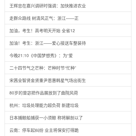
王辉忠在嘉兴调研时强调：加快推进农业
走群众路线 树清风正气：浙江——正
加油，考生！高考明天开始 全省12
加油！考生：浙江——爱心接送车整装待
今晚21:10《中国梦想秀》：为“爱
二十四节气之芒种：芒种时节“忙种”
宋茜全智贤金贤重尹恩惠韩星气场出街生
80岁的曾宓把作品展放到了曲院风荷
杭州：垃圾处理能力超负荷 新建垃圾
日本捕鲸船捕获一小须鲸 称将解剖以了
云南：停车起纠纷 业主将保安打得跪