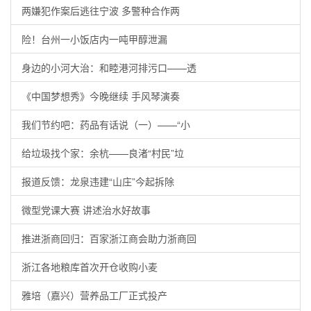
两嫌犯作案后逃往宁波 多警种合作两
险！台州一小饭店内一吨甲醇泄漏
身边的小河大治：和睦港河排污口——透
《中国梦想秀》今晚继续 手风琴演奏
我们节约吧：药品有话说（一）——“小
给垃圾找个家：余杭——良渚“村民”垃
报道反馈：龙泉违建“山庄”今起拆除
微型党课大赛 讲述治水好故事
推进浙商回归：百家浙江商会助力浙商回
浙江各地粮库首次开仓收购小麦
雅培（嘉兴）营养品工厂正式投产