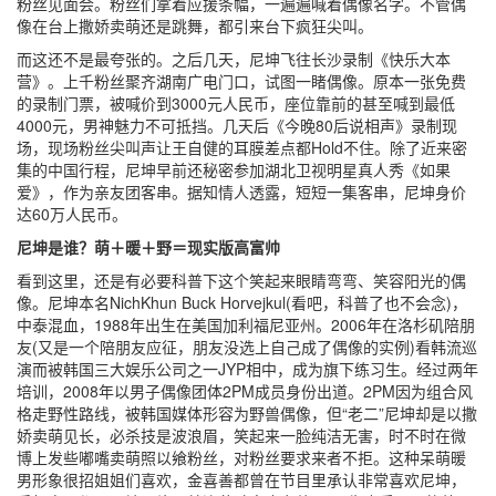
粉丝见面会。粉丝们拿着应援条幅，一遍遍喊着偶像名字。不管偶
像在台上撒娇卖萌还是跳舞，都引来台下疯狂尖叫。
而这还不是最夸张的。之后几天，尼坤飞往长沙录制《快乐大本
营》。上千粉丝聚齐湖南广电门口，试图一睹偶像。原本一张免费
的录制门票，被喊价到3000元人民币，座位靠前的甚至喊到最低
4000元，男神魅力不可抵挡。几天后《今晚80后说相声》录制现
场，现场粉丝尖叫声让王自健的耳膜差点都Hold不住。除了近来密
集的中国行程，尼坤早前还秘密参加湖北卫视明星真人秀《如果
爱》，作为亲友团客串。据知情人透露，短短一集客串，尼坤身价
达60万人民币。
尼坤是谁？萌＋暖＋野＝现实版高富帅
看到这里，还是有必要科普下这个笑起来眼睛弯弯、笑容阳光的偶
像。尼坤本名NichKhun Buck Horvejkul(看吧，科普了也不会念)，
中泰混血，1988年出生在美国加利福尼亚州。2006年在洛杉矶陪朋
友(又是一个陪朋友应征，朋友没选上自己成了偶像的实例)看韩流巡
演而被韩国三大娱乐公司之一JYP相中，成为旗下练习生。经过两年
培训，2008年以男子偶像团体2PM成员身份出道。2PM因为组合风
格走野性路线，被韩国媒体形容为野兽偶像，但“老二”尼坤却是以撒
娇卖萌见长，必杀技是波浪眉，笑起来一脸纯洁无害，时不时在微
博上发些嘟嘴卖萌照以飨粉丝，对粉丝要求来者不拒。这种呆萌暖
男形象很招姐姐们喜欢，金喜善都曾在节目里承认非常喜欢尼坤，