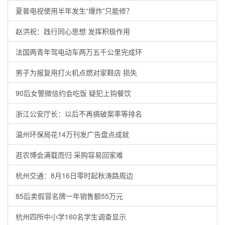
夏普电视使用半年发生“爆炸”只能修？
赵洪祝：践行同心思想 发挥积极作用
法国两青年驾电动车两万五千公里完成环
男子为报复用打火机点燃对家鞋店 损失
90后女警微信约会吃饭 疑犯上钩餐饮
浙江公安厅长：以后不再搞破案率等排名
温州环保局花14万刊发广告盘点成就
逛农博会满载而归 采购容易回家难
杭州交通：8月16日零时起秋涛路周边
85后卖假冒名牌一年销售额55万元
杭州四所中小学160名学生调查显示