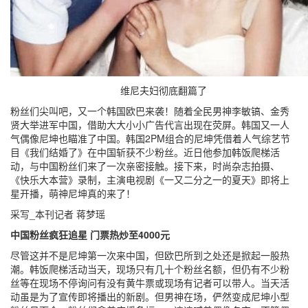
维尼夫妇彻底翻篇了
粉丝们尖叫吧，又一个韩国欧巴来袭！随着全民男神李敏镐、金秀
贤大举进军中国，借助大大小小广告代言出现在荧屏。韩国又一人
气偶像尼坤也瞄准了中国。韩国2PM组合的尼坤凭借着人气综艺节
目《我们结婚了》在中国斩获不少粉丝。近日他参加韩饭爬梯活
动，与中国粉丝们来了一次亲密接触。接下来，时尚杂志拍摄、
《快乐大本营》录制，主演电视剧《一又二分之一的夏天》即将上
星开播，萌神尼坤真的来了！
采写_本刊记者 蒋梦瑶
中国粉丝疯狂追星 门票热炒至4000元
尽管这并不是尼坤第一次来中国，但欧巴所到之处还是掀起一股热
潮。韩饭爬梯活动当天，现场只有几十个粉丝名额，但仍有不少粉
丝等在现场不停询问有没有黄牛票或现场有记者可以带人。当天活
动虽是为了宣传即将播出的新剧。但男神在场，俨然变成尼坤小型