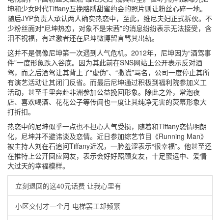
坤和少女时代Tiffany互挽胳膊甜蜜约会的照片则让粉丝心碎一地。
随后JYP负责人承认两人确实热恋中，至此，维尼夫妇正式拆伙。不
少粉丝面对“尼坤热恋，对象不是宋茜”的消息纷纷表示无法接受，含
泪不祝福，有过激者还在尼坤微博留言骂其出轨。
这并不是偶像尼坤第一次遇到人气危机。2012年，尼坤因为“酒驾事
件”一度形象跌入谷底。因为其此前在SNS网站上公开表示反对酒
驾，而之后酒驾让其背上了“虚伪”、“撒谎”骂名，公司一度停止其所
有演艺活动让其闭门反省。而最后尼坤通过积极到福利院参加义工
活动，甚至千里奔赴非洲参加公益挽回形象。除此之外，常泡夜
店、喜欢喝酒、花花公子等传闻也一度让其纯净无害的荧幕形象大
打折扣。
热恋中的尼坤似乎一点也不担心人气受损，随着和Tiffany恋情明朗
化，尼坤并不避讳谈及恋情。近日参加综艺节目《Running Man》
被主持人刘在石追问Tiffany近况，一脸羞涩表示“很幸福”。他甚至还
在推特上公开回应网友，表示会好好照顾女友，十足蜜运中、爱情
大过天的幸福模样。
立刻退回的这40元话费 让我心里有
小区交付才一个月 电梯罢工却频繁