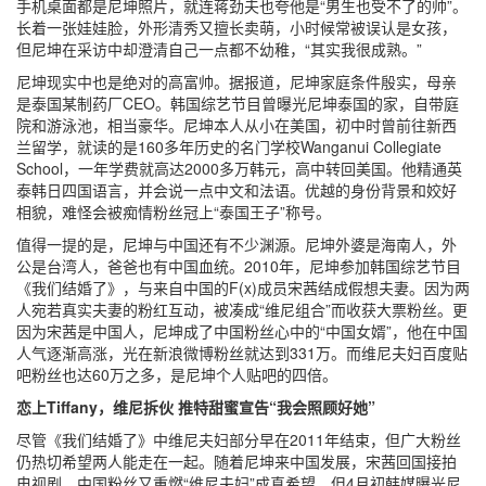
手机桌面都是尼坤照片，就连蒋劲夫也夸他是“男生也受不了的帅”。
长着一张娃娃脸，外形清秀又擅长卖萌，小时候常被误认是女孩，
但尼坤在采访中却澄清自己一点都不幼稚，“其实我很成熟。”
尼坤现实中也是绝对的高富帅。据报道，尼坤家庭条件殷实，母亲
是泰国某制药厂CEO。韩国综艺节目曾曝光尼坤泰国的家，自带庭
院和游泳池，相当豪华。尼坤本人从小在美国，初中时曾前往新西
兰留学，就读的是160多年历史的名门学校Wanganui Collegiate
School，一年学费就高达2000多万韩元，高中转回美国。他精通英
泰韩日四国语言，并会说一点中文和法语。优越的身份背景和姣好
相貌，难怪会被痴情粉丝冠上“泰国王子”称号。
值得一提的是，尼坤与中国还有不少渊源。尼坤外婆是海南人，外
公是台湾人，爸爸也有中国血统。2010年，尼坤参加韩国综艺节目
《我们结婚了》，与来自中国的F(x)成员宋茜结成假想夫妻。因为两
人宛若真实夫妻的粉红互动，被凑成“维尼组合”而收获大票粉丝。更
因为宋茜是中国人，尼坤成了中国粉丝心中的“中国女婿”，他在中国
人气逐渐高涨，光在新浪微博粉丝就达到331万。而维尼夫妇百度贴
吧粉丝也达60万之多，是尼坤个人贴吧的四倍。
恋上Tiffany，维尼拆伙 推特甜蜜宣告“我会照顾好她”
尽管《我们结婚了》中维尼夫妇部分早在2011年结束，但广大粉丝
仍热切希望两人能走在一起。随着尼坤来中国发展，宋茜回国接拍
电视剧，中国粉丝又重燃“维尼夫妇”成真希望。但4月初韩媒曝光尼