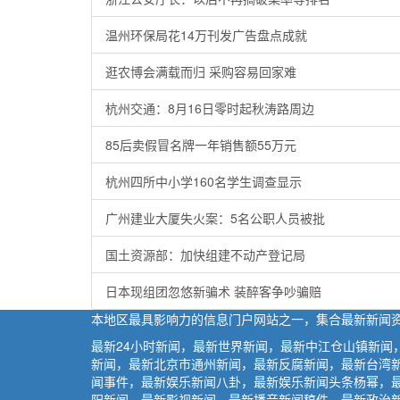
温州环保局花14万刊发广告盘点成就
逛农博会满载而归 采购容易回家难
杭州交通：8月16日零时起秋涛路周边
85后卖假冒名牌一年销售额55万元
杭州四所中小学160名学生调查显示
广州建业大厦失火案：5名公职人员被批
国土资源部：加快组建不动产登记局
日本现组团忽悠新骗术 装醉客争吵骗赔
本地区最具影响力的信息门户网站之一，集合最新新闻
最新24小时新闻，最新世界新闻，最新中江仓山镇新
新闻，最新北京市通州新闻，最新反腐新闻，最新台湾
闻事件，最新娱乐新闻八卦，最新娱乐新闻头条杨幂，
阳新闻，最新影视新闻，最新播音新闻稿件，最新政治