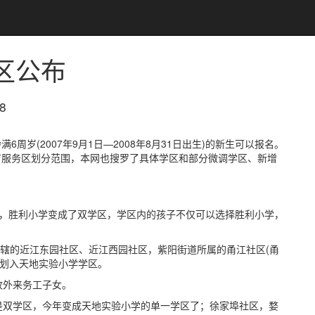
区公布
8
周岁(2007年9月1日—2008年8月31日出生)的新生可以报名。
教育服务区划分范围，本网也搜罗了具体学区和部分微调学区、新增
中，胜利小学变成了双学区，学区内的孩子不仅可以选择胜利小学，
所辖的近江东园社区、近江西园社区，紫阳街道所属的甬江社区(甬
区划入天地实验小学学区。
收外来务工子女。
是双学区，今年变成天地实验小学的单一学区了；徐家埠社区，婺