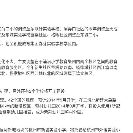
采荷二小的调整至茅以升实验学校；闸弄口社区的今年调整至天成
以及东城实验学校蚕桑社区、格畈社区调整至东城二小。
区，划至凯旋教育集团春芽实验学校学区内。
变化不大。主要调整在于浦沿小学教育集团内两个校区之间的教育
的教育服务区，今年新生社区坚塔路以南、杨家墩社区西江塘以南
以北、杨家墩社区西江塘以北的区域则属于滨文校区。
改扩建，另外还有2个学校将开工建设。
理。42个班的规模，预计2014年9月开学；在三墩北新建大禹路
小学的新增校区；蒋村幼儿园2014年9月开学，将投入使用1所配
将由紫荆幼儿园接管，成为紫荆幼儿园蒋村分园。
桥运河新城地块的杭州市新城实验小学，将托管给杭州市外语实验小