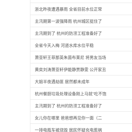
浙北昨夜遭遇暴雨 全省目前水位正常
主汛期第一波强降雨 杭州城区挺住了
主汛期到了 杭州的防涝工程准备好了
全省今天入梅 河道水库水位平稳
萧亚轩王菲那英朱茵布莱尼 将男友当场
黄奕刘涛萧亚轩伊能静贾静雯 公开家丑
大姐半夜遇劫匪 居然都未成年
杭州餐厨垃圾处理设备刚上马就“吃不饱
主汛期到了 杭州的防涝工程准备好了
女儿你在哪里 爸爸想再见你一面（二
一排电瓶车被烧毁 居民怀疑充电惹祸