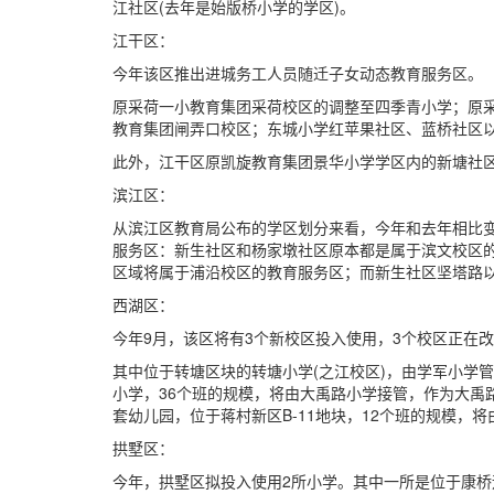
江社区(去年是始版桥小学的学区)。
江干区：
今年该区推出进城务工人员随迁子女动态教育服务区。
原采荷一小教育集团采荷校区的调整至四季青小学；原
教育集团闸弄口校区；东城小学红苹果社区、蓝桥社区
此外，江干区原凯旋教育集团景华小学学区内的新塘社
滨江区：
从滨江区教育局公布的学区划分来看，今年和去年相比
服务区：新生社区和杨家墩社区原本都是属于滨文校区
区域将属于浦沿校区的教育服务区；而新生社区坚塔路
西湖区：
今年9月，该区将有3个新校区投入使用，3个校区正在
其中位于转塘区块的转塘小学(之江校区)，由学军小学管
小学，36个班的规模，将由大禹路小学接管，作为大禹路
套幼儿园，位于蒋村新区B-11地块，12个班的规模，
拱墅区：
今年，拱墅区拟投入使用2所小学。其中一所是位于康