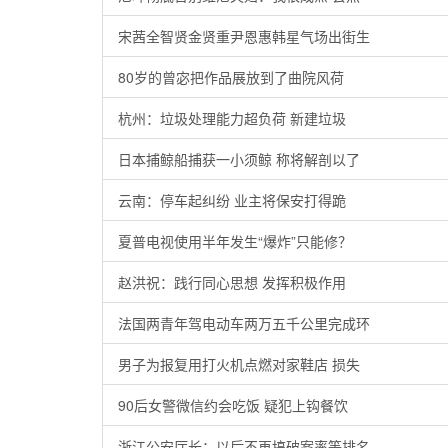
宋茜全智贤金贤重尹恩惠韩星气场出街生
80岁的曾宓把作品展放到了曲院风荷
杭州：垃圾处理能力超负荷 新建垃圾
日本捕鲸船捕获一小须鲸 称将解剖以了
云南：停车起纠纷 业主将保安打得跪
夏普电视使用半年发生“爆炸”只能修？
赵洪祝：践行同心思想 发挥积极作用
法国两青年驾电动车两万五千公里完成环
男子为报复用打火机点燃对家鞋店 损失
90后女警微信约会吃饭 疑犯上钩餐饮
浙江公安厅长：以后不再搞破案率等排名