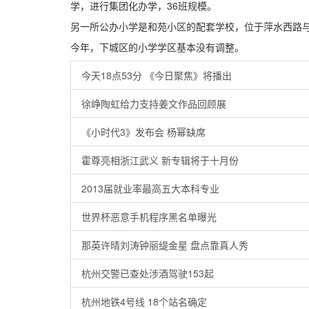
学，进行集团化办学，36班规模。
另一所公办小学是和苑小区的配套学校，位于萍水西路
今年，下城区的小学学区基本没有调整。
今天18点53分 《今日聚焦》将播出
徐峥陶虹给力支持姜文作品回顾展
《小时代3》发布会 杨幂缺席
霍尊亮相浙江武义 新专辑将于十月份
2013届就业率最高五大本科专业
世界杯恶意手机程序黑名单曝光
那英许晴刘涛钟丽缇金星 盘点靠真人秀
杭州交警已查处涉酒驾驶153起
杭州地铁4号线 18个站名确定