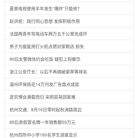
夏普电视使用半年发生“爆炸”只能修？
赵洪祝：践行同心思想 发挥积极作用
法国两青年驾电动车两万五千公里完成环
男子为报复用打火机点燃对家鞋店 损失
90后女警微信约会吃饭 疑犯上钩餐饮
浙江公安厅长：以后不再搞破案率等排名
温州环保局花14万刊发广告盘点成就
逛农博会满载而归 采购容易回家难
杭州交通：8月16日零时起秋涛路周边
85后卖假冒名牌一年销售额55万元
杭州四所中小学160名学生调查显示