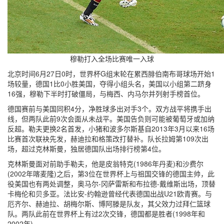
穆勒打入全场比赛唯一入球
北京时间6月27日0时，世界杯G组末轮在累西腓伯南布哥球场开始1
场较量，德国1比0小胜美国，夺得小组头名，美国以小组第二跻身
16强，穆勒下半时打破僵局，与梅西、内马尔并列射手榜首位。
德国赛前与美国同积4分，净胜球多出对手3个。双方战平将携手出
线，但两队此前9次会面从未战平。美国告负则可能被葡萄牙或加纳
反超。勒夫更换2名首发，小猪和波多尔斯基自2013年3月以来16场
比赛首次联袂先发，赫迪拉和格策改打替补。队长拉姆第109次出
场，超过克林斯曼，独居德国队出场排行榜第4位。
克林斯曼面对前助手勒夫，他是皮翁特克(1986年丹麦)和沙费尔
(2002年喀麦隆)之后，第3位在世界杯上与祖国交锋的德国主帅，此
役美国也有两处调整，奥马尔-冈萨雷斯和布拉德-戴维斯出场，顶替
卡梅伦和贝多亚。法比安-约翰逊曾经代表德国出战U21欧青赛。与
厄齐尔、赫迪拉、胡梅尔斯、博阿滕是队友，其父效力过拜仁篮球
队。两队此前在世界杯上有过2次交锋，德国都是胜者(1998年和
2002年)。