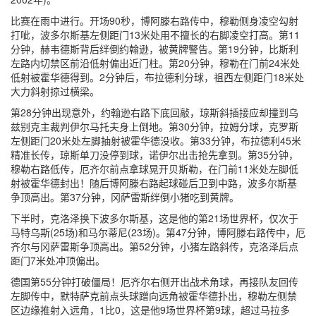
比赛在雨中进行。开场90秒，博阿滕右路传中，穆勒侧身凌空勾射
打呲，波多尔斯基左侧距门13米处用不擅长的右脚凌空打高。第11
分钟，赫韦德斯背后绊倒约翰逊，被黄牌警告。第19分钟，比斯利
左路内切禁区前沿低射偏出近门柱。第20分钟，穆勒在门前24米处
低射被霍华德得到。2分钟后，布拉德利分球，祖西左侧距门18米处
大力斜射掠过横梁。
第28分钟出现意外，约翰逊右路下底回敲，琼斯斜插接应却撞到乌
兹别克主裁判伊尔马托夫身上倒地。第30分钟，拉姆分球，克罗斯
左侧距门20米处左脚抽射被霍华德没收。第33分钟，布拉德利45米
精准长传，琼斯单刀没停到球，诺伊尔出击抢先拿到。第35分钟，
穆勒右路低传，厄齐尔前点拿球晃开贝斯勒，在门前11米处左脚低
射被霍华德封出！随后博阿滕右路起球碰后卫到中路，波多尔斯基
争顶高出。第37分钟，冈萨雷斯绊倒小猪吃到黄牌。
下半时，克洛泽换下波多尔斯基，这是他的第21场世界杯，仅次于
马特乌斯(25场)和马尔蒂尼(23场)。第47分钟，博阿滕右路传中，厄
齐尔与冈萨雷斯争顶高出。第52分钟，小猪左路斜传，克洛泽后点
距门7米处冲顶偏出。
德国第55分钟打破僵局！厄齐尔右侧开出战术角球，再接队友回传
左脚传中，默特萨克前点头球蹭向远角被霍华德扑出，穆勒左侧禁
区边缘推射入远角，1比0，这是他9场世界杯第9球，超过马拉多