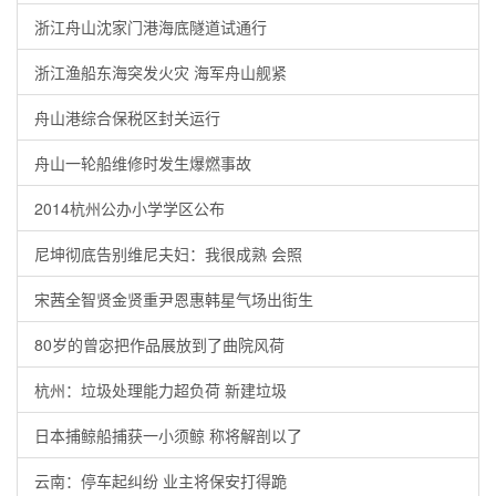
浙江舟山沈家门港海底隧道试通行
浙江渔船东海突发火灾 海军舟山舰紧
舟山港综合保税区封关运行
舟山一轮船维修时发生爆燃事故
2014杭州公办小学学区公布
尼坤彻底告别维尼夫妇：我很成熟 会照
宋茜全智贤金贤重尹恩惠韩星气场出街生
80岁的曾宓把作品展放到了曲院风荷
杭州：垃圾处理能力超负荷 新建垃圾
日本捕鲸船捕获一小须鲸 称将解剖以了
云南：停车起纠纷 业主将保安打得跪