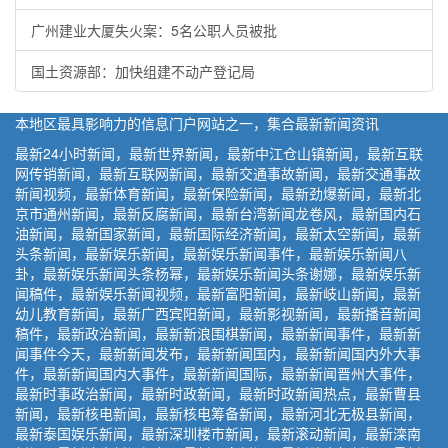
广州建业大厦失火案：5名公职人员被批
国土资源部：加快组建不动产登记局
本地区最具影响力的信息门户网站之一，集合最新新闻资讯
最新24小时新闻，最新世界新闻，最新中江仓山镇新闻，最新互联
网传销新闻，最新互联网新闻，最新交通事故新闻，最新交通事故
新闻视频，最新体育新闻，最新保险新闻，最新劲爆新闻，最新北
京市通州新闻，最新反腐新闻，最新台湾新闻龙卷风，最新国内石
油新闻，最新国家新闻，最新国际经济新闻，最新太空新闻，最新
头条新闻，最新娱乐新闻，最新娱乐新闻事件，最新娱乐新闻八
卦，最新娱乐新闻头条杨幂，最新娱乐新闻头条谢娜，最新娱乐新
闻稿件，最新娱乐新闻视频，最新富阳新闻，最新岐山新闻，最新
幼儿教育新闻，最新广西宾阳新闻，最新影视新闻，最新播音新闻
稿件，最新政治新闻，最新新浪围棋新闻，最新新闻事件，最新新
闻事件今天，最新新闻发布，最新新闻国内，最新新闻国内外大事
件，最新新闻国内大事件，最新新闻国际，最新新闻晋州大事件，
最新时事政治新闻，最新时政新闻，最新时政新闻热点，最新曹县
新闻，最新核电新闻，最新核电筹备新闻，最新河北无极县新闻，
最新泰国娱乐新闻，最新深圳楼市新闻，最新滚动新闻，最新滦南