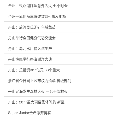
台州：致命河豚鱼意外丢失 七小时全
台州一危化品车爆炸致2死 事发地桥
舟山：放流曼氏无针乌贼鱼苗
舟山举行全国健身气功交流会
舟山：岛北水厂投入试生产
舟山渔民举行祭海谢洋大典
舟山：总投资387亿元 63个重大
浙江省今日网上公布权力清单 省级部门
舟山定海发生森林大火 一名干部救火
舟山：28个重大项目集体签约 新区
Super Junior金希澈开博客