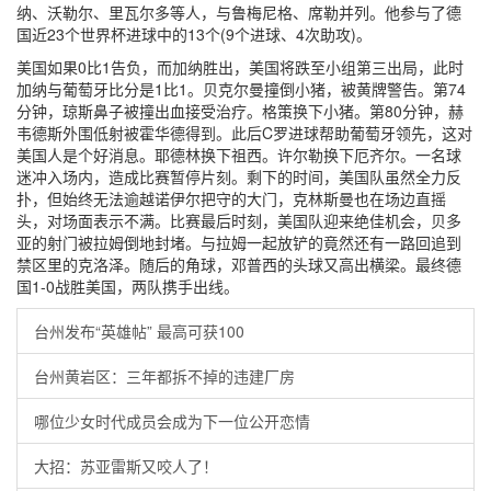
纳、沃勒尔、里瓦尔多等人，与鲁梅尼格、席勒并列。他参与了德
国近23个世界杯进球中的13个(9个进球、4次助攻)。
美国如果0比1告负，而加纳胜出，美国将跌至小组第三出局，此时
加纳与葡萄牙比分是1比1。贝克尔曼撞倒小猪，被黄牌警告。第74
分钟，琼斯鼻子被撞出血接受治疗。格策换下小猪。第80分钟，赫
韦德斯外围低射被霍华德得到。此后C罗进球帮助葡萄牙领先，这对
美国人是个好消息。耶德林换下祖西。许尔勒换下厄齐尔。一名球
迷冲入场内，造成比赛暂停片刻。剩下的时间，美国队虽然全力反
扑，但始终无法逾越诺伊尔把守的大门，克林斯曼也在场边直摇
头，对场面表示不满。比赛最后时刻，美国队迎来绝佳机会，贝多
亚的射门被拉姆倒地封堵。与拉姆一起放铲的竟然还有一路回追到
禁区里的克洛泽。随后的角球，邓普西的头球又高出横梁。最终德
国1-0战胜美国，两队携手出线。
台州发布“英雄帖” 最高可获100
台州黄岩区：三年都拆不掉的违建厂房
哪位少女时代成员会成为下一位公开恋情
大招：苏亚雷斯又咬人了！