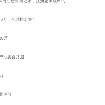
op"创单日注册量新记录，注册总量破50万
26.5万，全球排名第4
20万
"大型拍卖会开启
0万
备案许可