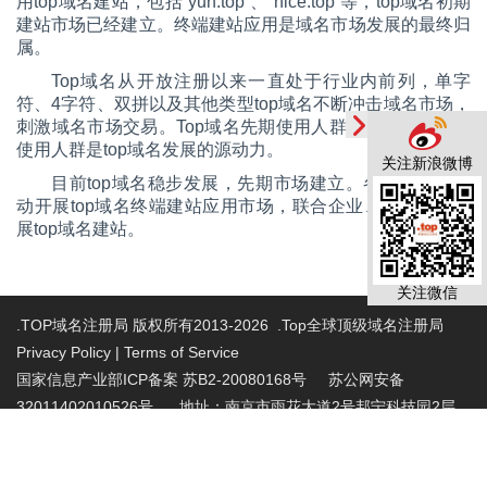
用top域名建站，包括“yun.top”、“nice.top”等，top域名初期
建站市场已经建立。终端建站应用是域名市场发展的最终归
属。
Top域名从开放注册以来一直处于行业内前列，单字
符、4字符、双拼以及其他类型top域名不断冲击域名市场，
刺激域名市场交易。Top域名先期使用人群已经兴起，基础
使用人群是top域名发展的源动力。
关注新浪微博
目前top域名稳步发展，先期市场建立。各大注册商联
动开展top域名终端建站应用市场，联合企业、站长全面开
展top域名建站。
关注微信
.TOP域名注册局 版权所有2013-2026 .Top全球顶级域名注册局
Privacy Policy
|
Terms of Service
国家信息产业部ICP备案 苏B2-20080168号
苏公网安备
32011402010526号 地址：南京市雨花大道2号邦宁科技园2层
投诉受理电话：86-025-86883420 投诉受理邮
箱:abuse@nic.top
.top域名注册管理机构批复文件：工信部电管函