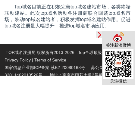
Top域名目前正在积极完善top域名建站市场，各类终端
联动建站。此次top域名活动各注册商联合回馈top域名市
场，鼓动top域名建站者，积极发挥top域名建站作用。促进
top域名注册量大幅提升，推进top域名市场应用。
关注新浪微博
.TOP域名注册局 版权所有2013-2026 .Top全球顶级域名注册局
Privacy Policy
|
Terms of Service
国家信息产业部ICP备案 苏B2-20080168号
苏公网安备
32011402010526号 地址：南京市雨花大道2号邦宁科技园2层
关注微信
投诉受理电话：86-025-86883420 投诉受理邮
箱:abuse@nic.top
.top域名注册管理机构批复文件：工信部电管函
〔2015〕165号