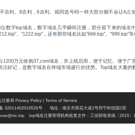
2不吉利。8吉利，6吉利。就同选号码一样大部分都不会让4占
千4位数字top域名，数字域名几乎瞬间注册，部分留下来的域名
”、“1212.top”、“1222.top”，还有那些域名比如“666.top”、“999
1200万元收购37.com域名，并上线启用，便于记忆、便于
简洁好记，是数字域名在终端市场盛行的优势。Top域名大量的
域名注册局
Privacy Policy
|
Terms of Service
32011402010526号 地址：南京市雨花大道2号邦宁科技园2层
se@nic.top
.top域名注册管理机构批复文件：工信部电管函〔2015〕1