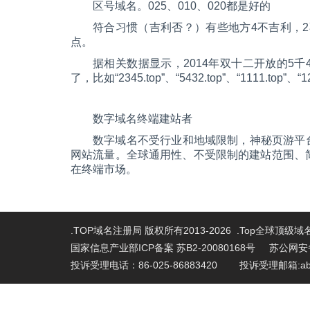
区号域名。025、010、020都是好的
符合习惯（吉利否？）有些地方4不吉利，
点。
据相关数据显示，2014年双十二开放的5
了，比如“2345.top”、“5432.top”、“1111.top
数字域名终端建站者
数字域名不受行业和地域限制，神秘页游平台
网站流量。全球通用性、不受限制的建站范围、
在终端市场。
.TOP域名注册局 版权所有2013-2026 .Top全球顶级
国家信息产业部ICP备案 苏B2-20080168号
苏公网安备 
投诉受理电话：86-025-86883420 投诉受理邮箱:abu