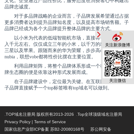
文化。企业通过产品性价比，服务态度在消费者心中构建出
品牌忠诚度。
对于多品牌战略的企业而言，子品牌发展希望通过占据
更多消费者达到提升品牌知名度，以及提高市场销售额。子
品牌已经成为各个大品牌提升整体品牌的主要方式。
以小米为代表的低端智能机市场，直接将智能机市场带
入千元左右。仅仅成立三年的小米，以千万的出货量超过了
关注新浪微博
三星以及苹果。跟随而来的华为荣耀，步步高
oppo
，中兴
nubia
，联想
vobe
都将性价比摆在主要位置。
利用品牌矩阵，将整个品牌体系形成一个循环系统，品
牌生态圈的便是依靠这种形式发展而成。
关注微信
在子品牌建设中，定位最为关键。在互联网平台中，为
子品牌直接赋予一个
top
标签唯有
top
域名可以做到。
.TOP域名注册局 版权所有2013-2026 .Top全球顶级域名注册局
Privacy Policy
|
Terms of Service
国家信息产业部ICP备案 苏B2-20080168号
苏公网安备