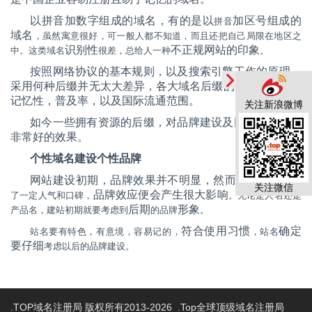
以拼音加数字组成的域名，有的是以
加区号组成的
拼音
域名
，虽然寓意很好，可一般人都不知道，而且还把自己局限在地区之
识别性
不正规网站的印象
中。这类域名
很差，总给人一种
。
按照网络协议的基本规则，以及搜索引擎工作的原理，
采用何种后缀并无太大差异，各大域名后缀的差异主要在于
记忆性，普及率，以及国际流通范围。
关注新浪微博
如今一些拥有资源的后缀，对品牌建设及网络营销都有
非常好的效果。
个性域名建设个性品牌
网站建设初期，品牌效果并不明显，然而
在某个行业聚集
关注微信
品牌效应便会产生很大影响
了一定人气和口碑，
。无论是人名还是
后期
形象
产品名，建站初期就要考虑到
的品牌
。
符合使用习惯
确定
站名要有特色，有意境，容易记的，
，站名
要仔细
考虑以后的品牌建设。
.TOP域名注册局 版权所有2013-2026 .Top全球顶级域名注册局