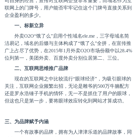
司自身的经营，宣传对互联网企业非常重要，而域名作为互
联网上的门牌号，用户能否牢牢记住这个门牌号直接关系到
企业盈利的多少。
一、标新立异
外卖
O2O
“饿了么”启用个性域名
ele.me
，三字母域名简
洁易记，域名的后缀与主体构成了“饿了么”全拼，在宣传推
广上占尽了优势，在
2015
年
1
月外卖
O2O
市场份额中以
28.4%
位列第一，美团外卖、百度外卖分别位居第二、三位。
二、互联网思维推广品牌
现在的互联网之中比较流行“眼球经济”，为吸引眼球的
关注，互联网企业频繁出招，无论是雕爷的
500
万牛腩配方
还是罗永浩锤子手机的情怀，无一不是抓住了用户的眼球，
但这也只是第一步，要将眼球效应转化到网站才算成功。
三、为品牌赋予内涵
一个有故事的品牌，拥有为人津津乐道的品牌故事，同