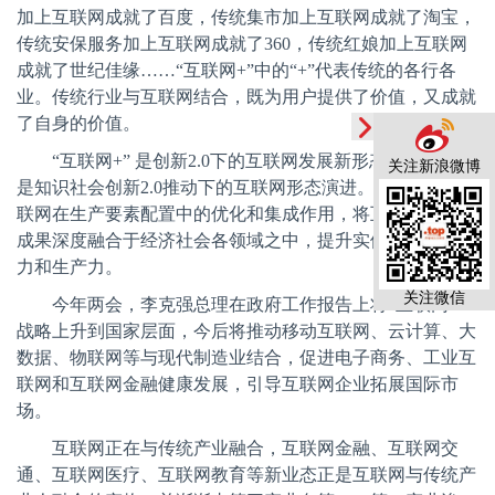
加上互联网成就了百度，传统集市加上互联网成就了淘宝，
传统安保服务加上互联网成就了
360
，传统红娘加上互联网
成就了世纪佳缘
……
“互联网
+
”中的“
+
”代表传统的各行各
业。传统行业与互联网结合，既为用户提供了价值，又成就
了自身的价值。
“互联网
+
” 是创新
2.0
下的互联网发展新形态、新业态，
关注新浪微博
是知识社会创新
2.0
推动下的互联网形态演进。充分发挥互
联网在生产要素配置中的优化和集成作用，将互联网的创新
成果深度融合于经济社会各领域之中，提升实体经济的创新
力和生产力。
关注微信
今年两会，李克强总理在政府工作报告上将“互联网
+
”
战略上升到国家层面，今后将推动移动互联网、云计算、大
数据、物联网等与现代制造业结合，促进电子商务、工业互
联网和互联网金融健康发展，引导互联网企业拓展国际市
场。
互联网正在与传统产业融合，互联网金融、互联网交
通、互联网医疗、互联网教育等新业态正是互联网与传统产