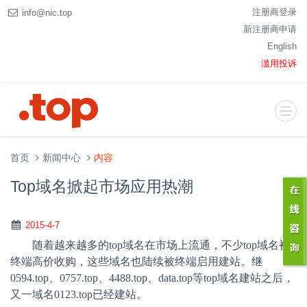
注册商登录
info@nic.top
新注册商申请
English
滥用投诉
首页
新闻中心
内容
Top域名掀起市场应用热潮
2015-4-7
随着越来越多的
top
域名在市场上流通，不少
top
域名被
终端高价收购，这些域名也陆续被终端启用建站。继
0594.top
、
0757.top
、
4488.top
、
data.top
等
top
域名建站之后，
又一域名
0123.top
已经建站。