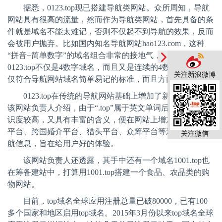
据悉，
0123.top
现已搭建导航类网站。众所周知，导航
网站具有很高的流量，然而作为导航类网站，首先具备的条
件就是域名不能太难记，否则不仅起不到导航的效果，反而
会被用户抛弃。比如国内知名导航网站
hao123.com
，这种
“拼音
+
简单数字”的域名组合非常的接地气，也比较好记。
0123.top
不仅是
4
数字域名，而且又是连续的
4
数字域名，不
关注新浪微博
仅符合导航网站域名简单易记的标准，而且方面用户输入。
0123.top
在传统的导航网站基础上增加了新的元素，据
该网站负责人介绍，由于“
.top
”属于英文单词后缀，全球辨
识度较高，又具有丰富的含义，便在网站上增加了外贸
B2B
平台、跨国婚介平台、猎头平台、众筹平台等新型平台的导
关注微信
航信息，旨在给用户好的体验。
该网站负责人还透露，其手中还有一个域名
1001.top
也
在筹备建站中，打算用
1001.top
搭建一个食品、农品类的购
物网站。
目前，
top
域名全球应用注册总量已破
80000
，已有
100
多个国家和地区启用
top
域名。
2015
年
3
月份以来
top
域名全球