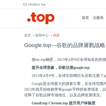
info@nic.top
首页
注册局
首页
新闻中心
内容
Google.top—谷歌的品牌屠戮战略
据
nic.top
确悉，
2015
年
4
月
9
日全球知名的的
提升全球形象，谷歌注册
google.top
2015
年
4
月
9
号，全球互联网巨头谷歌注册了
g
Google
是全球最大的搜索引擎，在全球范围
2012
年就开始收购带有
google
字样的各类域名，
诠释了谷歌品牌市场地位，以及品牌发展情况。
Gmail.top Chrome.top
提升用户体验度