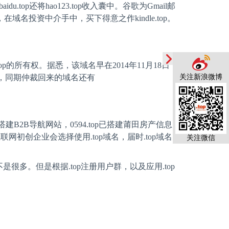
baidu.top
还将
hao123.top
收入囊中。谷歌为
Gmail
邮
，在域名投资中介手中，买下得意之作
kindle.top
。
op
的所有权。据悉，该域名早在
2014
年
11
月
18
日
关注新浪微博
，同期仲裁回来的域名还有
搭建
B2B
导航网站，
0594.top
已搭建莆田房产信息
互联网初创企业会选择使用
.top
域名，届时
.top
域名
关注微信
不是很多。但是根据
.top
注册用户群，以及应用
.top