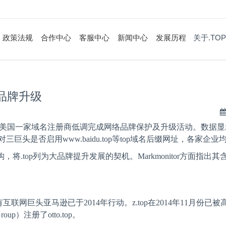
政策法规
合作中心
客服中心
新闻中心
发展历程
关于.TOP
名品牌升级
美国一家域名注册商低调完成网络品牌保护及升级活动。数据显
对三巨头是否启用
www.baidu.top
等
top
域名后缀网址，各家企业
构，将
.top
列为大品牌提升发展的契机。
Markmonitor
方面指出其
有互联网巨头亚马逊已于
2014
年行动。
z.top
在
2014
年
11
月份已被
Group
）注册了
otto.top
。