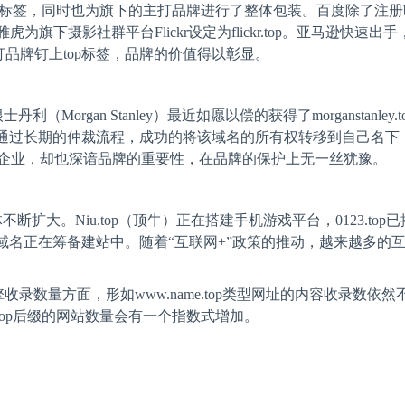
标签，同时也为旗下的主打品牌进行了整体包装。百度除了注册
雅虎为旗下摄影社群平台
Flickr
设定为
flickr.top
。亚马逊快速出手
打品牌钉上
top
标签，品牌的价值得以彰显。
根士丹利（
Morgan Stanley
）最近如愿以偿的获得了
morganstanley.t
通过长期的仲裁流程，成功的将该域名的所有权转移到自己名下
企业，却也深谙品牌的重要性，在品牌的保护上无一丝犹豫。
体不断扩大。
Niu.top
（顶牛）正在搭建手机游戏平台，
0123.top
已
域名正在筹备建站中。随着“互联网
+
”政策的推动，越来越多的
擎收录数量方面，形如
www.name.top
类型网址的内容收录数依然
top
后缀的网站数量会有一个指数式增加。