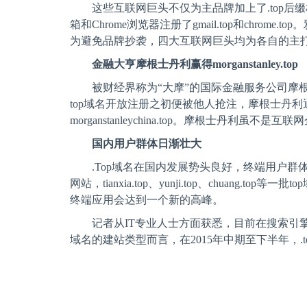
这些互联网巨头不仅为主品牌加上了
.top
后缀
箱和
Chrome
浏览器注册了
gmail.top
和
chrome.top
。
为避免品牌抄袭，四大互联网巨头均为各自的主
金融大亨摩根士丹利赢得
morganstanley.top
被财经界称为“大摩”的国际金融服务公司摩
top
域名开放注册之初便被他人抢注，摩根士丹利
morganstanleychina.top
。摩根士丹利虽不是互联网
国内用户群体日渐壮大
.Top
域名在国内发展势头良好，终端用户群
网站，
tianxia.top
、
yunji.top
、
chuang.top
等一批
top
终端应用会达到一个新的高峰。
记者从
IT
专业人士方面获悉，目前在搜索引
域名的建站类型而言，在
2015
年中期至下半年，
.