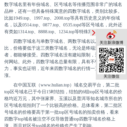
数字域名里有年份域名、区号域名等传播范围非常广的域名
品种，还有一些具备特殊寓意的四数字域名，类别比较多。
比如
1949.top
、
1997.top
、
2008.top
等具有历史意义的年份域
名，以及
0514.top
、
0877.top
、
0535.topd
等区号域名，此外还
有类如
1314.top
、
8888.top
、
1234.top
等特殊寓意域名。
四数字域名与单数字域名、两数字域名以及三数字相
关注新浪微博
比，价格要低于这三类数字域名，无论是终端还是域名投资
者，都能够接受。四数字域名没有建站限制，适用于搭建任
何网站。此外，四数字域名总量有限，具有不错的升值潜
力，事实也证明，近年来四数字域名的行情一直是稳重有
涨。
关注微信
在中国互联（
www.hulian.top
）域名交易平台，第二批
top
区号域名已于今日
15
时结拍，结拍的
6
组
top
区号域名的价
格均近万元，其中张家界、玉溪以及普洱等知名城市所在的
区号域名组拍到了一个比较高的价格。总体看来，第二批区
号域名的价格要高于第一批
top
区号域名的拍卖价格，看来
四数字
top
域名被注空不仅导致普通
top
四数字域名价格上
涨，而且对区号
top
域名的价格也产生了影响。