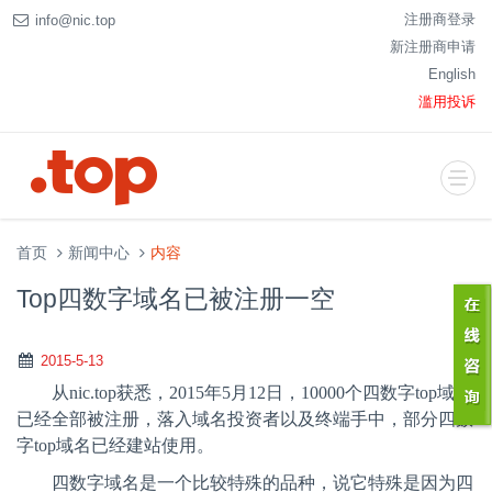
注册商登录
info@nic.top
新注册商申请
English
滥用投诉
首页
新闻中心
内容
Top四数字域名已被注册一空
2015-5-13
从
nic.top
获悉，
2015
年
5
月
12
日，
10000
个四数字
top
域名
已经全部被注册，落入域名投资者以及终端手中，部分四数
字
top
域名已经建站使用。
四数字域名是一个比较特殊的品种，说它特殊是因为四