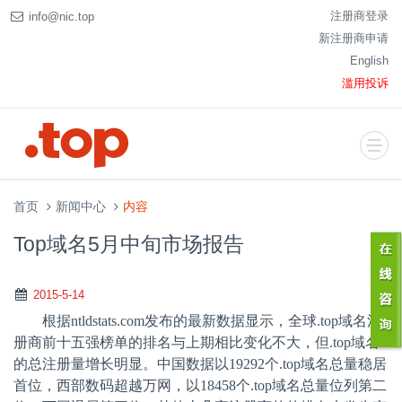
注册商登录
info@nic.top
新注册商申请
English
滥用投诉
首页
新闻中心
内容
Top域名5月中旬市场报告
2015-5-14
根据
ntldstats.com
发布的最新数据显示，全球
.top
域名注
册商前十五强榜单的排名与上期相比变化不大，但
.top
域名
的总注册量增长明显。中国数据以
19292
个
.top
域名总量稳居
首位，西部数码超越万网，以
18458
个
.top
域名总量位列第二