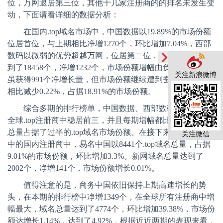
位，万网退居第三位，其他十几家注册商的的排名未发生变
动，下面请看详细的数据分析：
在国内
.top
域名市场中，中国数据以
19.89%
的市场份额
位居首位，与上期相比净增
1270
个，环比增加
7.04%
，西部
数码以微弱的优势超越万网，位居第二位，
.top
域名总量达
到了
18458
个，净增
1232
个，市场份额增幅由负转正。万网
关注新浪微博
虽获得
991
个净增长量，但市场份额继续遭到蚕食，与上期
相比减少
0.22%
，占据
18.91%
的市场份额。
综合多期的排行榜单，中国数据、西部数码以及万网在
全球
.top
注册商中稳居前三，并且每期增幅都比较大，三家
总量占据了过半的
.top
域名市场份额。在接下来的
12
强榜单
关注微信
中的国内注册商中，易名中国以
8441
个
.top
域名总量，占据
9.01%
的市场份额，环比增加
3.3%
。新网域名总量达到了
2002
个，净增
141
个，市场份额增长
0.01%
。
值得注意的是，商务中国依旧保持上期高速增长的势
头，在本期的排行榜中净增
1349
个，在全球所有注册商中增
幅最大，域名总量达到了
4774
个，环比增加
39.38%
，市场份
额达增长
1.14%
，达到了
4.92%
，根据近近两期的表现来看，