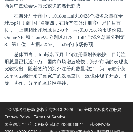
商务中国还会保持比较快的增长趋势。
在海外注册商中，
101domian
以
10428
个域名总量在全
球
.top
注册商中排名第四，在所有海外注册商中局位居首
位，与上期相比净增域名
270
个，占据
10.75%
的市场份额。
OnlineNIC
和
EnomAU
分别以
2179
、
1584
个域名总量分列第
8
、第
11
位，占据
2.25%
、
1.63%
的市场份额。
总体而言，
.top
域名五月上旬注册量增长较快，目前注
册总量已接近
10
万，国内市场增速较快，海外市场的表现也
比较突出，随着签约的海外注册商数量增加，为
.top
这个英
文单词后缀开拓了更宽广的发展空间，这也体现了开放、平
等、协作、分享的互联网精神。
.TOP域名注册局 版权所有2013-2026 .Top全球顶级域名注册局
Privacy Policy
|
Terms of Service
国家信息产业部ICP备案 苏B2-20080168号
苏公网安备
32011402010526号 地址：南京市雨花大道2号邦宁科技园2层