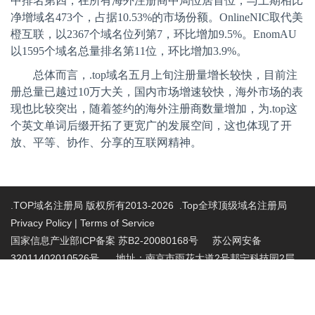
中排名第四，在所有海外注册商中局位居首位，与上期相比
净增域名
473
个，占据
10.53%
的市场份额。
OnlineNIC
取代美
橙互联，以
2367
个域名位列第
7
，环比增加
9.5%
。
EnomAU
以
1595
个域名总量排名第
11
位，环比增加
3.9%
。
总体而言，
.top
域名五月上旬注册量增长较快，目前注
册总量已越过
10
万大关，国内市场增速较快，海外市场的表
现也比较突出，随着签约的海外注册商数量增加，为
.top
这
个英文单词后缀开拓了更宽广的发展空间，这也体现了开
放、平等、协作、分享的互联网精神。
.TOP域名注册局 版权所有2013-2026 .Top全球顶级域名注册局
Privacy Policy
|
Terms of Service
国家信息产业部ICP备案 苏B2-20080168号
苏公网安备
32011402010526号 地址：南京市雨花大道2号邦宁科技园2层
投诉受理电话：86-025-86883420 投诉受理邮
箱:abuse@nic.top
.top域名注册管理机构批复文件：工信部电管函
〔2015〕165号