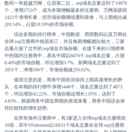
数码一举超越万网，位居第二位，
.top
域名总量达到了
19979
个，净增
2753
个，成为本期增幅最多的注册商。万网虽获得
1422
个净增长量，但市场份额继续遭到蚕食，与上期相比减
少
0.54%
，占据
18.59%
的市场份额。
综合多期的排行榜单，中国数据、西部数码以及万网在
全球
.top
注册商中稳居前三，并且每期增幅都比较大，三家
总量占据了过半的
.top
域名市场份额。在接下来的
12
强榜单
中的国内注册商中，易名中国以
8476
个
.top
域名总量，占据
8.40%
的市场份额，环比增加
3.7%
。新网域名总量达到了
2051
个，净增
190
个，市场份额减少
0.02%
。
值得注意的是，商务中国依旧保持上期高速增长的势
头，在本期的排行榜中净增
1448
个，域名总量达到了
4873
个，环比增加
42.22%
，市场份额达增长
1.05%
，达到了
4.83%
，根据商务中国近两期的表现来看，商务中国还会保
持比较快的增长趋势。
在所有海外注册商中，有
2
家进入全球
top
域名注册商前
10
强，其中
101domian
以
10631
个域名总量在全球
.top
注册商