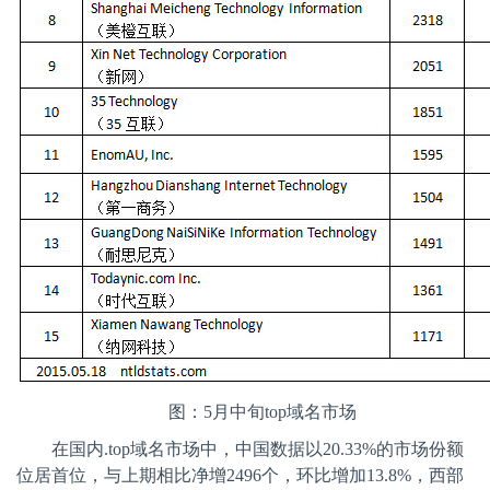
图：
5
月中旬
top
域名市场
在国内
.top
域名市场中，中国数据以
20.33%
的市场份额
位居首位，与上期相比净增
2496
个，环比增加
13.8%
，西部