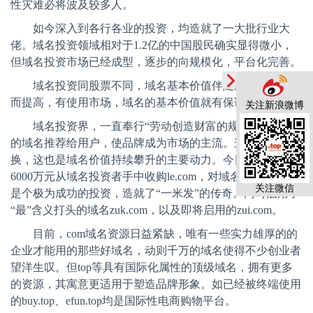
性灾难必将波及较多人。
如今深入到各行各业的投资，均造就了一大批行业大
佬。域名投资领域相对于
1.2
亿的中国股民确实显得微小，
但域名投资市场已经成型，逐步的向规模化，平台化完善。
域名投资同股票不同，域名基本价值伴随应用市场发展
而提高，有使用市场，域名的基本价值就有保证。
关注新浪微博
域名投资界，一直奉行“劳动创造财富的规律”，将合适
的域名推荐给用户，使品牌成为市场的主流。这是资源的交
换，这也是域名价值持续攀升的主要动力。今日，联想以超
6000
万元从域名投资者手中收购
le.com
，对域名投资者而言
关注微信
是个极为成功的投资，造就了“一米发”的传奇。同时启用了
“最”含义打头的域名
zuk.com
，以及即将启用的
zui.com
。
目前，
com
域名资源日益紧缺，唯有一些实力雄厚的的
企业才能用的那些好域名，动则千万的域名使得不少创业者
望洋生叹。但
top
等具有国际化属性的顶级域名，拥有更多
的资源，其寓意更适用于塑造品牌形象。如已经被终端使用
的
buy.top
、
efun.top
均是国际性电商购物平台。