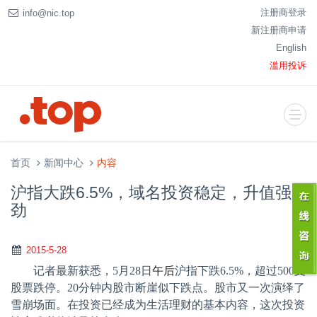
注册商登录
info@nic.top
新注册商申请
English
滥用投诉
首页
新闻中心
内容
沪指大跌6.5%，域名投资稳定，升值强
劲
2015-5-28
记者最新获悉，
5
月
28
日
午后
沪指下跌
6.5%
，超过
500
支
股票跌停。
20
分钟内股市断崖似下跌点。股市又一次演绎了
雪崩场面。在投资已经成为生活理财的基本内容，这次投资