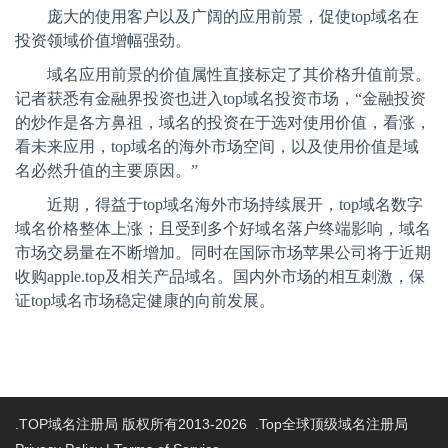
庞大的使用客户以及广阔的应用前景，促使
top
域名在
投资领域价值增幅强劲。
域名应用前景的价值属性直接标定了其价格升值前景。
记者获悉有金融界投资也进入
top
域名投资市场，“金融投资
的炒作是各方鼻祖，域名的投资在于选对使用价值，看涨，
看未来应用，
top
域名的海外市场空间，以及使用价值是域
名必然升值的主要原因。”
近期，得益于
top
域名海外市场持续展开，
top
域名数字
域名价格整体上涨；且受到多个好域名落户终端影响，域名
市场交易量在不断增加。同时在国际市场苹果公司将于近期
收购
apple.top
及相关产品域名。国内外市场的相互刺激，保
证
top
域名市场稳定健康的向前发展。
.TOP域名注册局 版权所有2013-2026 .Top全球顶级域名注册局