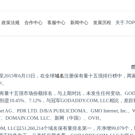
政策法规
合作中心
客服中心
新闻中心
发展历程
关于.TOP
至
2015
年
6
月
13
日，在全球
域名
注册保有量十五强排行榜中，两
少。
有量十五强市场份额排名，与上期对比，未发生任何变动。
GOD
别是
10.45%
、
7.12%
，与冠军
GODADDY.COM, LLC
相比，差距
net AG
、
PDR LTD. D/B/A PUBLICDOMA
、
GMO Internet, Inc.
、
W
T
、
DOMAIN.COM, LLC
、新网（中国）、
OVH
。
M, LLC
以
51,260,214
个域名保有量排名第一，月净增
99,079
个，