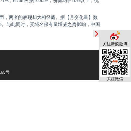
.71%
，
eNom
占据
10.45%
，份额均在
10%
以上，优
而，两者的表现却大相径庭。据【月变化量】数
少。与此同时，受域名保有量增减之势影响，中国
关注新浪微博
65号
关注微信