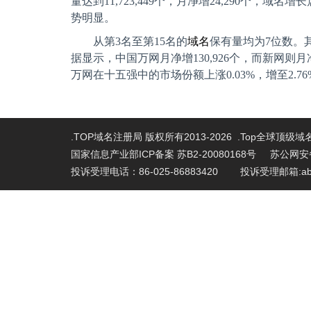
量达到
11,723,449
个，月净增
24,290
个，域名增长
势明显。
从第
3
名至第
15
名的
域名
保有量均为
7
位数。
据显示，中国万网月净增
130,926
个，而新网则月
万网在十五强中的市场份额上涨
0.03%
，增至
2.76
.TOP域名注册局 版权所有2013-2026 .Top全球顶级
国家信息产业部ICP备案 苏B2-20080168号
苏公网安备 
投诉受理电话：86-025-86883420 投诉受理邮箱:abu