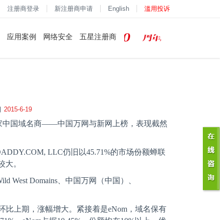
注册商登录
新注册商申请
English
滥用投诉
应用案例
网络安全
五星注册商
2015-6-19
家中国域名商——中国万网与新网上榜，表现截然
ADDY.COM, LLC
仍旧以
45.71%
的市场份额蝉联
较大。
ild West Domains
、中国万网（中国）、
环比上期，涨幅增大。紧接着是
eNom
，域名保有