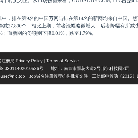
属于转负为正。从市场份额来看，
GODADDY.COM, LLC
占据
45
其中，排在第
9
名的中国万网与排在第
14
名的新网均来自中国。然
净减
27,890
个，相比上期，前者涨幅略微增大，后者降幅有所减
%
；而新网的份额则下降
0.01%
，跌至
1.79%
。
域名注册局
Privacy Policy
|
Terms of Service
32011402010526号 地址：南京市雨花大道2号邦宁科技园2层
se@nic.top
.top域名注册管理机构批复文件：工信部电管函〔2015〕1