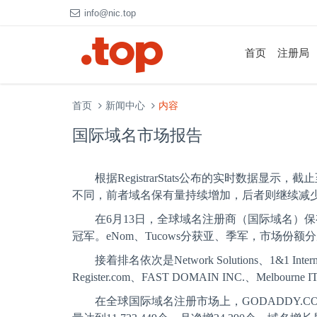
info@nic.top
首页
注册局
首页
新闻中心
内容
国际域名市场报告
根据
RegistrarStats
公布的实时数据显示，截止
不同，前者域名保有量持续增加，后者则继续减
在
6
月
13
日，全球域名注册商（国际域名）保
冠军。
eNom
、
Tucows
分获亚、季军，市场份额分
接着排名依次是
Network Solutions
、
1&1 Inter
Register.com
、
FAST DOMAIN INC.
、
Melbourne I
在全球国际域名注册市场上，
GODADDY.CO