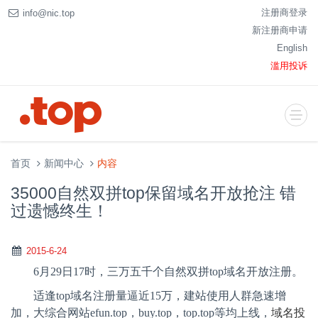
注册商登录
info@nic.top
新注册商申请
English
滥用投诉
首页
新闻中心
内容
35000自然双拼top保留域名开放抢注 错
过遗憾终生！
2015-6-24
6
月
29
日
17
时，三万五千个自然双拼
top
域名开放注册。
适逢
top
域名注册量逼近
15
万，建站使用人群急速增
加，大综合网站
efun.top
，
buy.top
，
top.top
等均上线，
域名投