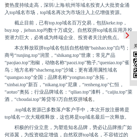
资
热度持续走高，深圳
/
上海
/
杭州等域名投资人大批资金涌
入
top
域名市场，
top
域名再次为市场注入上亿增值资源。
截止目前，已有
top.top
域名百万交易，包括
keke.top
，
buy.top
，
jiehun.top
均数十万成交。自然双拼
top
域名应用及投
资潜力巨大，必将成为终端企业、投资者关注的焦点。
本次释放双拼
top
域名包括自然植物“
baishao.top
”白芍；
商号“
runjing.top
”润景，“
shikang.top
”世康；常见产品
“
paojiao.top
”泡椒，动物名称“
paozi.top
”狍子
,
“
queniao.top
”雀
鸟；地方名称“
shacheng.top
”沙城；更有通用属性域名
“
quanguo.top
”全国；品牌名称“
yongtuo.top
”永拓，
“
xinbai.top
”新百，“
nikang.top
”尼康，“
renheng.top
”仁恒，
“
aotuo
”奥拓；行业品牌域名：“
qiliao.top
”漆料，“
caijiu.top
”菜
酒，“
choudai.top
”筹贷等
3
万自然双拼
域名
。
.top
域名资源已多数落户客户手中，本次开放注册将是
top
域名一次大规模释放，这也将是
top
域名最后一次释放。
积极的行业立意，为塑造知名品牌，势必让品牌推广如
何添翼，为投资稳定增值，自然双拼
top
域名，不容错过的