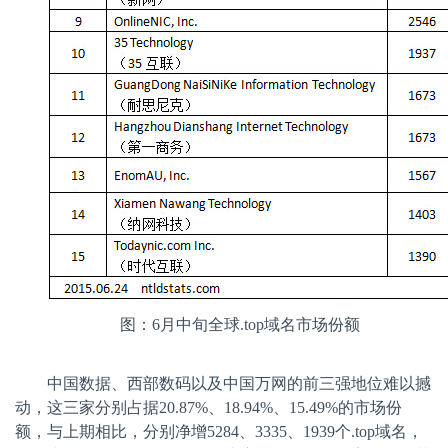
图：
6
月中旬全球
.top
域名市场份额
中国数据、西部数码以及中国万网的前三强地位难以撼
动，这三家分别占据
20.87%
、
18.94%
、
15.49%
的市场份
额，与上期相比，分别净增
5284
、
3335
、
1939
个
.top
域名，