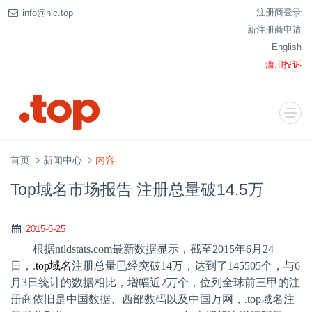
注册商登录
info@nic.top
新注册商申请
English
滥用投诉
首页
新闻中心
内容
Top域名市场报告 注册总量破14.5万
2015-6-25
根据
ntldstats.com
最新数据显示，截至
2015
年
6
月
24
日，
.
top
域名
注册总量已经突破
14
万，达到了
145505
个，与
6
月
3
日统计的数据相比，增幅近
2
万个，位列全球前三甲的注
册商依旧是中国数据、西部数码以及中国万网，
.top
域名注