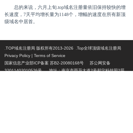
总的来说，六月上旬
.top
域名注册量依旧保持较快的增
长速度，
7
天平均增长量为
1148
个，增幅的速度在所有新顶
级域名中居首。
.TOP域名注册局 版权所有2013-2026 .Top全球顶级域名注册局
Privacy Policy
|
Terms of Service
国家信息产业部ICP备案 苏B2-20080168号
苏公网安备
32011402010526号 地址：南京市雨花大道2号邦宁科技园2层
投诉受理电话：86-025-86883420 投诉受理邮
箱:abuse@nic.top
.top域名注册管理机构批复文件：工信部电管函
〔2015〕165号