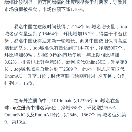
增幅比较明显，但万网增幅的速度明显慢于前两家，导致其
市场份额被蚕食，市场份额下降
1.16%
。
易名中国在这段时间获得了
2174
个
.top
域名增长量，
.top
域名保有量达到了
16464
个，环比增加
15.2%
，得益于平台优
势，易名中国还将迎来新一轮增长。商务中国依旧保持高速
增长的势头，
.top
域名保有量达到了
14470
个，净增
5907
个，
环比增加
69%
，占据
9.94%
的市场份额，与上期相比增加
3.02%
，排名也上升至第
5
位。新网取代
OnlineNIC
，升至第
8
位，
.top
域名域名总量达到了
2589
个。此外，耐思尼克取代
EnomAU
，升至
11
位，时代互联与纳网科技排名互换，分别
排列
14
、
15
位。
在海外注册商中，
101domain
以
12355
个
.top
域名在全
球
.
top
注册
商中排名第
6
位，净增
658
个，环比增加
5.6%
。
OnlineNIC
以及
EnomAU
分别以
2546
、
1567
个
.top
域名位列第
9
、第
13
位。