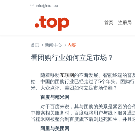
info@nic.top
首页
注册局
首页
新闻中心
内容
看团购行业如何立足市场？
随着移动
互联网
的不断发展、智能终端的普
始，中国的团购行业已经走过了
5
个年头。团购行
米、大众点评、美团如何立足市场份额？
百度与糯米网
对于百度来说，其与团购的关系是紧密的合
中搜索相关服务时，百度就将用户与线下服务通过
当糯米网被整合到百度旗下后则起死回生，并且
阿里与美团网