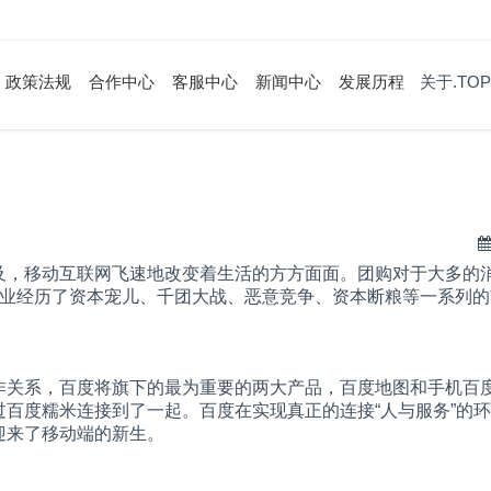
政策法规
合作中心
客服中心
新闻中心
发展历程
关于.TOP
及，移动互联网飞速地改变着生活的方方面面。团购对于大多的
业经历了资本宠儿、千团大战、恶意竞争、资本断粮等一系列的
作关系，百度将旗下的最为重要的两大产品，百度地图和手机百
百度糯米连接到了一起。百度在实现真正的连接“人与服务”的
迎来了移动端的新生。