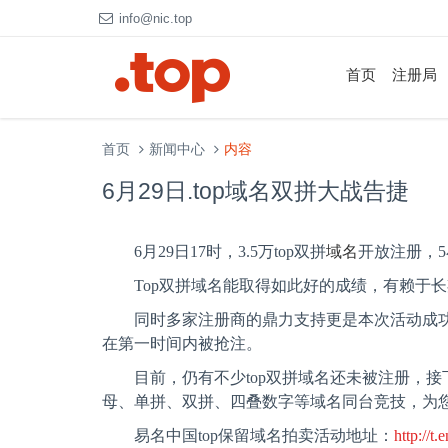
info@nic.top
首页
注册局
首页
新闻中心
内容
6月29日.top域名双拼大战告捷
6
月
29
日
17
时，
3.5
万
top
双拼
域名
开放注册，
5
Top
双拼域名能取得如此好的成绩，有赖于长
同时多家注册商的鼎力支持更是本次活动成
在第一时间内被抢注。
目前，仍有不少
top
双拼域名还未被注册，接
母、单拼、双拼、四叠数字等域名同台竞技，为
易名中国
top
保留域名拍卖活动地址：
http://t