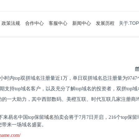
政策法规
合作中心
客服中心
新闻中心
发展历程
关于.TOP
小时内
top
双拼域名注册量近
1
万，单日双拼域名总注册量为
9747
期支持
top
域名客户，以及充分了解
top
域名的投资者，双拼
top
域
功的一大助力，其中西部数码、美橙互联、时代互联几家注册商
下来易名中国
top
保留
域名
拍卖会将于
7
月
7
日开启，
216
个
top
保留
您带来一场域名盛宴。
.ename.com/