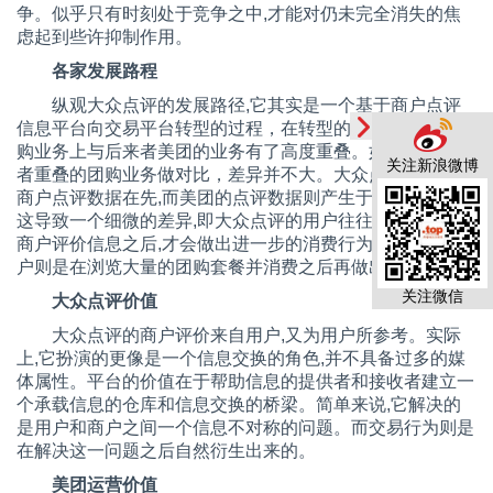
争。似乎只有时刻处于竞争之中
,
才能对仍未完全消失的焦
虑起到些许抑制作用。
各家发展路程
纵观大众点评的发展路径
,
它其实是一个基于商户点评
信息平台向交易平台转型的过程，在转型的过程中恰好在团
购业务上与后来者美团的业务有了高度重叠。如果单独把二
关注新浪微博
者重叠的团购业务做对比，差异并不大。大众点评有大量的
商户点评数据在先
,
而美团的点评数据则产生于交易之后。
这导致一个细微的差异
,
即大众点评的用户往往在对比多家
商户评价信息之后
,
才会做出进一步的消费行为
,
而美团的用
户则是在浏览大量的团购套餐并消费之后再做出评价。
关注微信
大众点评价值
大众点评的商户评价来自用户
,
又为用户所参考。实际
上
,
它扮演的更像是一个信息交换的角色
,
并不具备过多的媒
体属性。平台的价值在于帮助信息的提供者和接收者建立一
个承载信息的仓库和信息交换的桥梁。简单来说
,
它解决的
是用户和商户之间一个信息不对称的问题。而交易行为则是
在解决这一问题之后自然衍生出来的。
美团运营价值