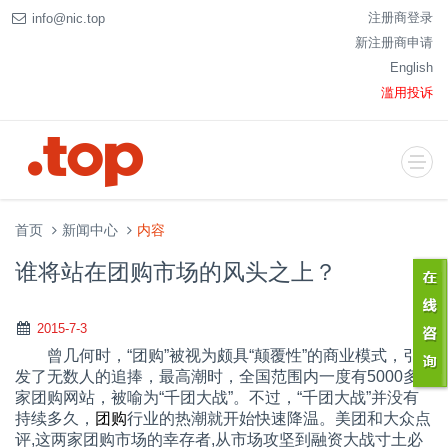
注册商登录
info@nic.top
新注册商申请
English
滥用投诉
首页
新闻中心
内容
谁将站在团购市场的风头之上？
2015-7-3
曾几何时，“团购”被视为颇具“颠覆性”的商业模式，引
发了无数人的追捧，最高潮时，全国范围内一度有
5000
多
家团购网站，被喻为“千团大战”。不过，“千团大战”并没有
持续多久，
团购
行业的热潮就开始快速降温。美团和大众点
评
,
这两家团购市场的幸存者
,
从市场攻坚到融资大战寸土必