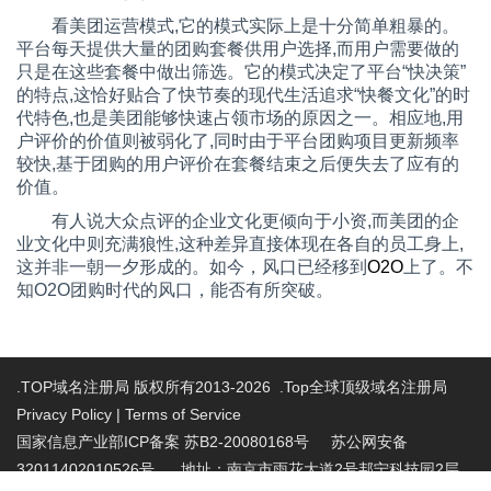
看美团运营模式
,
它的模式实际上是十分简单粗暴的。
平台每天提供大量的团购套餐供用户选择
,
而用户需要做的
只是在这些套餐中做出筛选。它的模式决定了平台“快决策”
的特点
,
这恰好贴合了快节奏的现代生活追求“快餐文化”的时
代特色
,
也是美团能够快速占领市场的原因之一。相应地
,
用
户评价的价值则被弱化了
,
同时由于平台团购项目更新频率
较快
,
基于团购的用户评价在套餐结束之后便失去了应有的
价值。
有人说大众点评的企业文化更倾向于小资
,
而美团的企
业文化中则充满狼性
,
这种差异直接体现在各自的员工身上
,
这并非一朝一夕形成的。如今，风口已经移到
O2O
上了。不
知
O2O
团购时代的风口，能否有所突破。
.TOP域名注册局 版权所有2013-2026 .Top全球顶级域名注册局
Privacy Policy
|
Terms of Service
国家信息产业部ICP备案 苏B2-20080168号
苏公网安备
32011402010526号 地址：南京市雨花大道2号邦宁科技园2层