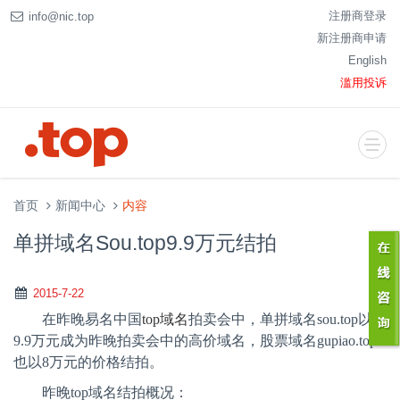
注册商登录
info@nic.top
新注册商申请
English
滥用投诉
首页
新闻中心
内容
单拼域名Sou.top9.9万元结拍
2015-7-22
在昨晚易名中国
top
域名
拍卖会中，单拼域名
sou.top
以
9.9
万元成为昨晚拍卖会中的高价域名，股票域名
gupiao.top
也以
8
万元的价格结拍。
昨晚
top
域名结拍概况：