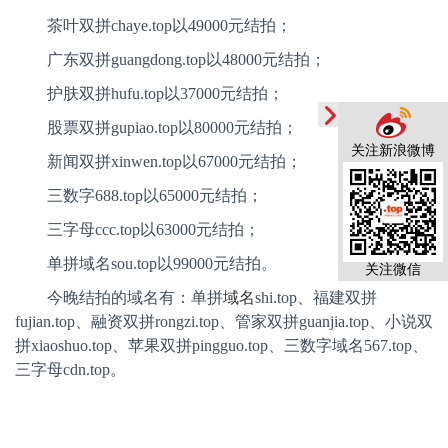
茶叶双拼
chaye.top
以
49000
元结拍；
广东双拼
guangdong.top
以
48000
元结拍；
护肤双拼
hufu.top
以
37000
元结拍；
股票双拼
gupiao.top
以
80000
元结拍；
关注新浪微博
新闻双拼
xinwen.top
以
67000
元结拍；
三数字
688.top
以
65000
元结拍；
三字母
ccc.top
以
63000
元结拍；
单拼域名
sou.top
以
99000
元结拍。
关注微信
今晚结拍的域名有：单拼
域名
shi.top
、福建双拼
fujian.top
、融资双拼
rongzi.top
、管家双拼
guanjia.top
、小说双
拼
xiaoshuo.top
、苹果双拼
pingguo.top
、三数字域名
567.top
、
三字母
cdn.top
。