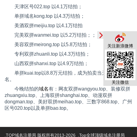
天津区号
022.top
以
4.1
万结拍；
单拼域名
kong.top
以
4.3
万结拍；
美酒双拼
meijiu.top
以
4.1
万结拍
完美双拼
wanmei.top
以
5.2
万结拍；；
美容双拼
meirong.top
以
5.8
万结拍；
关注新浪微博
专利双拼
zhuanli.top
以
4.3
万结拍；
山西双拼
shanxi.top
以
4.9
万结拍；
单拼
kuai.top
以
8.8
万元结拍，成为拍卖当天的高价域
名。
关注微信
今晚结拍的
域名
有：网友双拼
wangyou.top
、装修双拼
zhuangxiu.top
、上海双拼
shanghai.top
、动漫双拼
dongman.top
、美好双拼
meihao.top
、三数字
868.top
、广州
区号
020.top
以及单拼
bao.top
。
.TOP域名注册局 版权所有2013-2026 .Top全球顶级域名注册局