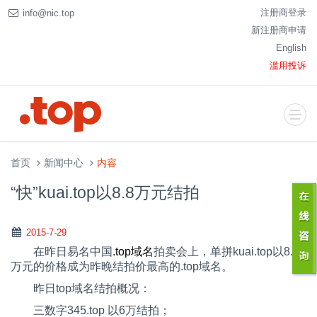
注册商登录
info@nic.top
新注册商申请
English
滥用投诉
首页
新闻中心
内容
“快”kuai.top以8.8万元结拍
2015-7-29
在昨日易名中国
.top
域名
拍卖会上，单拼
kuai.top
以
8.8
万元的价格成为昨晚结拍价最高的.
top
域名。
昨日
top
域名结拍概况：
三数字
345.top
以
6
万结拍；