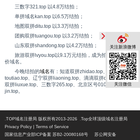
三数字
321.top
以
4.8
万结拍；
单拼域名
kan.top
以
6.5
万结拍；
地图双拼
ditu.top
以
3.3
万结拍；
团购双拼
tuangou.top
以
3.2
万结拍；
山东双拼
shandong.top
以
4.2
万结拍；
关注新浪微博
旅游双拼
lvyou.top
以
9.1
万元结拍，成为拍卖当天的高
价域名。
今晚结拍的
域名
有：知道双拼
zhidao.top
、头条双拼
toutiao.top
、辽宁双拼
liaoning.top
、滴滴双拼
didi.top
、留学
关注微信
双拼
liuxue.top
、三数字
265.top
、北京区号
010.top
以及单拼
jin.top
。
.TOP域名注册局 版权所有2013-2026 .Top全球顶级域名注册局
Privacy Policy
|
Terms of Service
国家信息产业部ICP备案 苏B2-20080168号
苏公网安备