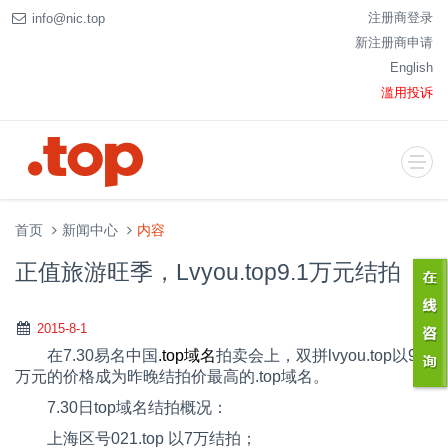
注册商登录
info@nic.top
新注册商申请
English
滥用投诉
首页
新闻中心
内容
正值旅游旺季，Lvyou.top9.1万元结拍
2015-8-1
在7.30易名中国
.top
域名
拍卖会上，双拼
lvyou.top
以
9.1
万元的价格成为昨晚结拍价最高的.
top
域名。
7.30日top
域名结拍概况：
上海区号
021.top
以
7
万结拍；