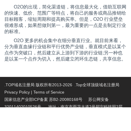
O2O的出现，简化渠道链，将信息最大化，借助互联网
的快速、低价、范围广等特点，将自己的服务或商品推销给
目标顾客，缩短周期和提高购买率。但是，
O2O
行业壁垒
很难形成，如果想做到第一，最为重要的一点是去制定行业
的标准。
O2O 更多的机会集中在细分垂直行业。就目前来看，
分为垂直血缘行业链和平行优势产业链，垂直模式是以某个
点作为突破口，然后建立从上游到下游的行业链
;
另一种也
是以某一个点作为切入，然后建立闭环生态链，共享信息。
.TOP域名注册局 版权所有2013-2026 .Top全球顶级域名注册局
Privacy Policy
|
Terms of Service
国家信息产业部ICP备案 苏B2-20080168号
苏公网安备
32011402010526号 地址：南京市雨花大道2号邦宁科技园2层
投诉受理电话：86-025-86883420 投诉受理邮
箱:abuse@nic.top
.top域名注册管理机构批复文件：工信部电管函
〔2015〕165号