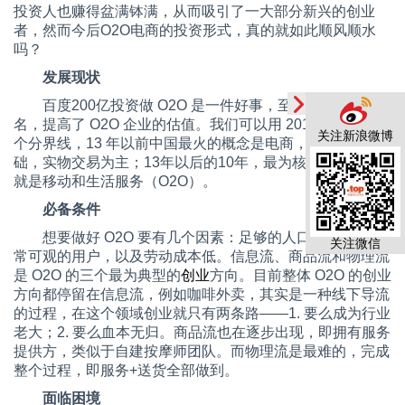
投资人也赚得盆满钵满，从而吸引了一大部分新兴的创业
者，然而今后
O2O
电商的投资形式，真的就如此顺风顺水
吗？
发展现状
百度
200
亿投资做
O2O
是一件好事，至少它给
O2O
正
名，提高了
O2O
企业的估值。我们可以用
2013
年作为一
关注新浪微博
个分界线，
13
年以前中国最火的概念是电商，以
PC
为基
础，实物交易为主；
13
年以后的
10
年，最为核心的两个词
就是移动和生活服务（
O2O
）。
必备条件
想要做好
O2O
要有几个因素：足够的人口稠密度，非
关注微信
常可观的用户，以及劳动成本低。信息流、商品流和物理流
是
O2O
的三个最为典型的
创业
方向。目前整体
O2O
的创业
方向都停留在信息流，例如咖啡外卖，其实是一种线下导流
的过程，在这个领域创业就只有两条路——
1.
要么成为行业
老大；
2.
要么血本无归。商品流也在逐步出现，即拥有服务
提供方，类似于自建按摩师团队。而物理流是最难的，完成
整个过程，即服务
+
送货全部做到。
面临困境