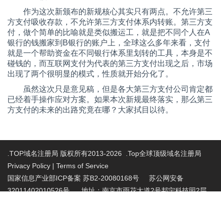
作为这次新颁布的新规核心其实只有两点。不允许第三
方支付吸收存款，不允许第三方支付体系内转账。第三方支
付，做个简单的比喻就是类似搬运工，就是把不同个人在
A
银行的钱搬家到
B
银行的账户上，全球这么多年来看，支付
就是一个帮助资金在不同银行体系里划转的工具，本身是不
碰钱的，而互联网支付为代表的第三方支付出现之后，市场
出现了两个很明显的模式，性质就开始分化了。
虽然这次只是意见稿，但是各大第三方支付公司肯定都
已经着手操作应对方案。如果本次新规最终落实，那么第三
方支付的未来的出路究竟在哪？大家拭目以待。
.TOP域名注册局 版权所有2013-2026 .Top全球顶级域名注册局
Privacy Policy
|
Terms of Service
国家信息产业部ICP备案 苏B2-20080168号
苏公网安备
32011402010526号 地址：南京市雨花大道2号邦宁科技园2层
投诉受理电话：86-025-86883420 投诉受理邮
箱:abuse@nic.top
.top域名注册管理机构批复文件：工信部电管函