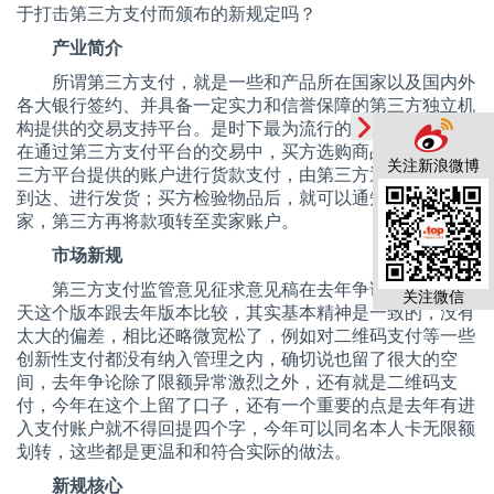
于打击第三方支付而颁布的新规定吗？
产业简介
所谓第三方
支付，就是一些和产品所在国家以及国内外
各大银行签约、并具备一定实力和信誉保障的第三方独立机
构提供的交易支持平台。是时下最为流行的线上交易手段。
在通过第三方支付平台的交易中，买方选购商品后，使用第
关注新浪微博
三方平台提供的账户进行货款支付，由第三方通知卖家货款
到达、进行发货；买方检验物品后，就可以通知付款给卖
家，第三方再将款项转至卖家账户。
市场新规
第三方支付监管意见征求意见稿在去年争论就很大，今
关注微信
天这个版本跟去年版本比较，其实基本精神是一致的，没有
太大的偏差，相比还略微宽松了，例如对二维码支付等一些
创新性支付都没有纳入管理之内，确切说也留了很大的空
间，去年争论除了限额异常激烈之外，还有就是二维码支
付，今年在这个上留了口子，还有一个重要的点是去年有进
入支付账户就不得回提四个字，今年可以同名本人卡无限额
划转，这些都是更温和和符合实际的做法。
新规核心