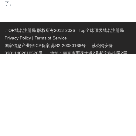
了。
.TOP域名注册局 版权所有2013-2026 .Top全球顶级域名注册局
Privacy Policy
|
Terms of Service
国家信息产业部ICP备案 苏B2-20080168号
苏公网安备
32011402010526号 地址：南京市雨花大道2号邦宁科技园2层
投诉受理电话：86-025-86883420 投诉受理邮
箱:abuse@nic.top
.top域名注册管理机构批复文件：工信部电管函
〔2015〕165号