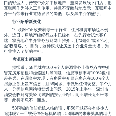
口的野蛮人，传统中介如中原地产，坚持发展线下门店，把
互联网作为补充工具使用。并且不无幽怨地表示，互联网中
介平台带来行业道德底线的降低，以及黑中介的盛行。
行业酝酿新变化
“互联网
+
”正改变着每一个行业，住房租赁市场也不例
外。近日，房地产经纪行业中已经有一些先行者试水客户
端，将房地产中介业务放到网上推介，用“
0
佣金”或者“低佣
金”吸引客户。目前，这种模式让房屋中介业务量大增，为
行业注入了新的生机。
房源频出新问题
据报道，
58
同城在
100%
个人房源业务上依然存在中介
冒充房东招租和虚假图片等问题，信息审核率与
100%
也相
差甚远。在调查中发现，有房屋中介冒充房东在
100%
个人
房源业务上发布信息，且
58
同城并未做出任何调整。半个月
来，分类信息网站频繁爆出问题，
2015
年上半年，深圳市
消委会收到有关
58
同城网的投诉
64
宗，同比增长近
40%
等
等，此类消息不一而足。
58同城的信任危机来临的话，那
58
同城还会有多少人
追捧呢
?
一旦被受信任危机影响，
58
同城的未来就真的堪忧