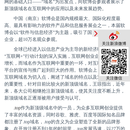
网的基础入口——“域名”为出发点，向软博会参观者展示了
新顶级域名在互联网中的应用以及未来发展趋势。
中国（南京）软博会是国内规模最大、国际化程度最
高、最具有影响力的软件产品和信息服务展会之一，本届软
博会以“软件与信息经济”为主题，吸引了国内外
1147
家参展
企业，超
10
万名观众参观。
关注新浪微博
全球已经进入以信息产业为主导的新经济时代，随着
“互联网
+
”行动计划的深入实施，互联网创业企业数量大幅
增长，而域名作为互联网中重要的一环，对互联网创业企业
平台的宣传与推广起到巨大的作用。软博会上，
.top
域名以
互联网域名为切入点，阐述了域名的特点以及对互联网企业
关注微信
的重要性，针对目前比较火的新顶级域名，王琼指出，近年
来，各大公司相继抢注新顶级域名，使其关注度不断上升，
新顶级域名正逐渐被用户接受与认可。
.top
作为新顶级域名中的一员，为众多互联网创业提供
了丰富的域名资源，同时谷歌、雅虎、百度等国际知名品牌
都注册了
.top
域名，
.top
的含义为企业塑造了全新的品牌形
象。在开放注册不到
1
年的时间里，
.top
发展迅速，以
27
万的