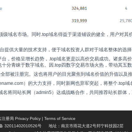
新顶级域名市场。同时
.top
域名得益于渠道铺设的健全，用户对其
台提供大量的技术支持，便于域名投资人群对于域名整体的选择
平台，价格呈增长趋势，
.top
域名更是以高价交易成功。诸多高价
也十分青睐于数字域名。因
.top
四数字交易市场火热，带动其五数
经全部被注册完。这也将用户的目光聚焦到域名价值的升值以及
ename.com
）的大力支持，同时新网也异军突起，将整个
.top
域
域名将同站长网（
admin5
）达成战略合作，共同推荐站长群体，
域名注册局
Privacy Policy
|
Terms of Service
32011402010526号 地址：南京市雨花大道2号邦宁科技园2层