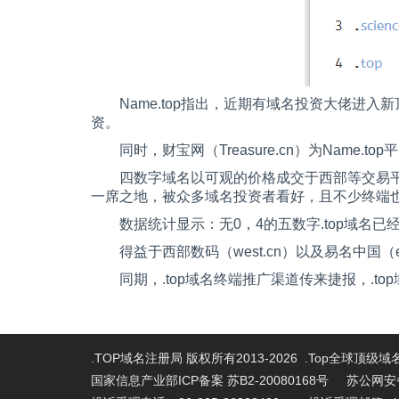
Name.top指出，近期有域名投资大佬进入
资。
同时，财宝网（
Treasure.cn
）为
Name.top
平
四数字域名以可观的价格成交于西部等交易
一席之地，被众多域名投资者看好，且不少终端
数据统计显示：无
0
，
4
的五数字
.top
域名已
得益于西部数码（
west.cn
）以及易名中国（
同期，
.top
域名终端推广渠道传来捷报，
.top
.TOP域名注册局 版权所有2013-2026 .Top全球顶级
国家信息产业部ICP备案 苏B2-20080168号
苏公网安备 