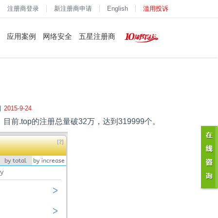
注册商登录
新注册商申请
English
滥用投诉
应用案例
网络安全
五星注册商
2015-9-24
，目前
.top
的注册总量破
32
万，达到
319999
个。