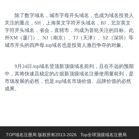
除了数字域名，城市字母开头域名，也成为域名投资人
关注的重点，
SH
，上海英文字符开头域名，
BJ
，北京英文
字符开头域名，省会，直辖市，均成为首轮关注的目标。此
外
XM
（厦门）、
NJ
（南京）、
TJ
（天津）、
SZ
（深圳）等
城市开头的四声母
.top
域名也是投资人激烈争夺的对象。
9
月
24
日
.top
域名登顶新顶级域名前列，且在不远的预期
中，其将快速且稳定的占据新顶级域名注册使用量前列，是
市场发展的必然，也是
.top
域名市场价值、品牌价值的必然
成果。
.TOP域名注册局 版权所有2013-2026 .Top全球顶级域名注册局