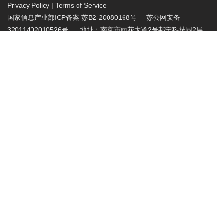
Privacy Policy
|
Terms of Service
国家信息产业部ICP备案 苏B2-20080168号
苏公网安备
32011402010526号 地址：南京市雨花大道2号邦宁科技园2层
投诉受理电话：86-025-86883420 投诉受理邮
箱:abuse@nic.top
.top域名注册管理机构批复文件：工信部电管函
〔2015〕165号