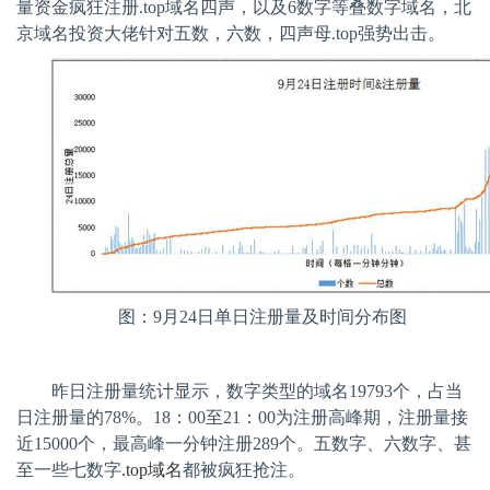
量资金疯狂注册
.top
域名四声，以及
6
数字等叠数字域名，北
京域名投资大佬针对五数，六数，四声母
.top
强势出击。
图：
9
月
24
日单日注册量及时间分布图
昨日注册量统计显示，数字类型的域名
19793
个，占当
日注册量的
78%
。
18
：
00
至
21
：
00
为注册高峰期，注册量接
近
15000
个，最高峰一分钟注册
289
个。五数字、六数字、甚
至一些七数字
.top
域名
都被疯狂抢注。