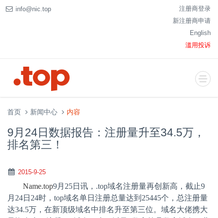
注册商登录
info@nic.top
新注册商申请
English
滥用投诉
首页
新闻中心
内容
9月24日数据报告：注册量升至34.5万，
排名第三！
2015-9-25
Name.top
9
月
25
日讯，
.top
域名注册量再创新高，截止
9
月
24
日
24
时，
top
域名单日注册总量达到
25445
个，总注册量
达
34.5
万，在新顶级域名中排名升至第三位。域名大佬携大