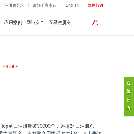
注册商登录
新注册商申请
English
滥用投诉
应用案例
网络安全
五星注册商
2015-9-26
，
.top
单日注册量破
30000
个，远超
24
日注册总
携大量资金，主力建仓四声母
.top
域名，其出手速