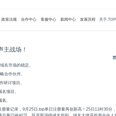
政策法规
合作中心
客服中心
新闻中心
发展历程
关于.TOP
四声主战场！
域名市场的稳定。
略合作伙伴。
作研讨项目。
域名项目。
域名
。
注册量记录，
9
月
25
日
.top
单日注册量再创新高！
25
日
11
时
30
分
册总量已破
40
万，跃居新顶级域名前列。域名大佬及投资合伙人