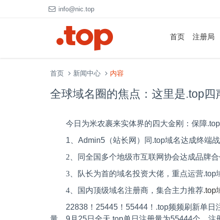
info@nic.top
首页
注册局
首页
新闻中心
内容
全球域名圈的焦点：这里是.top
今日为米农裹来实体界的四大金刚：保障
.top
1、Admin5
（站长网）同
.top
域名达成终端战
2、同全国多个地级市互联网协会达成品牌合
3、队长为首的域名投资大佬，重点运营
.top
4、国内顶级域名注册商，集合主力推荐
.top
22838
！
25445
！
55444
！
.top
频频刷新单日
量。
9
月
25
日全天
.top
单日注册量为
55444
个，注