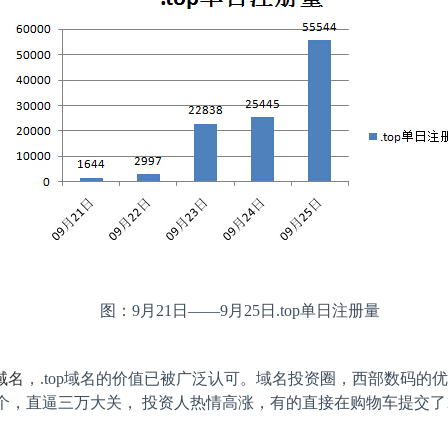
图：
9
月
21
日——
9
月
25
日
.top
单日注册量
域名
，
.top
域名的价值已被广泛认可。域名投资圈，西部数码的优
个，直逼三万大关，
投资人热情高涨，有的直接在购物车提交了