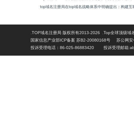
top域名注册局在
top
域名战略体系中明确提出：构建互
.TOP域名注册局 版权所有2013-2026 .Top全球顶级
国家信息产业部ICP备案 苏B2-20080168号
苏公网安备 
投诉受理电话：86-025-86883420 投诉受理邮箱:abu