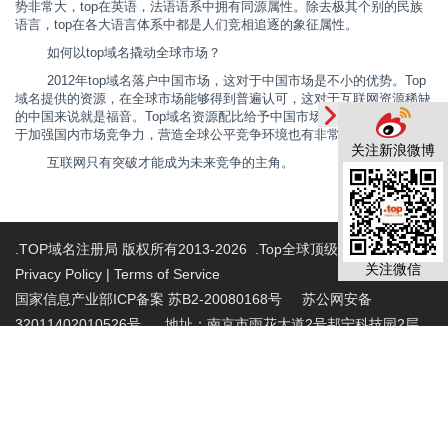
势非常大，top在英语，法语语系中拥有同源属性。除去极其个别的民族
语言，top在各大语言体系中都是人们竞相追逐的象征属性。
如何以top域名撬动全球市场？
2012年top域名落户中国市场，这对于中国市场是不小的优势。Top
域名提供的资源，在全球市场能够得到普遍认可，这对于互联网资源稀缺
的中国来说就是福音。Top域名资源配比给予中国市场强心剂，top域名对
于加强国内市场竞争力，营造全球公平竞争环境也有非常大的助力。
关注新浪微博
互联网只有突破才能成为未来竞争的主角。
.TOP域名注册局 版权所有2013-2026 .Top全球顶级域名注册局
关注微信
Privacy Policy
|
Terms of Service
国家信息产业部ICP备案 苏B2-20080168号
苏公网安备
32011402010526号 地址：南京市雨花大道2号邦宁科技园2层
投诉受理电话：86-025-86883420 投诉受理邮
箱:abuse@nic.top
.top域名注册管理机构批复文件：工信部电管函
〔2015〕165号