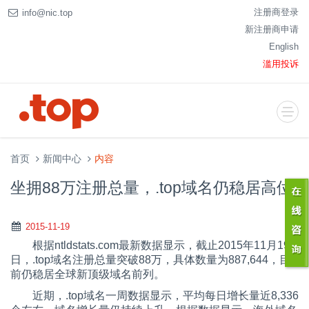
注册商登录
info@nic.top
新注册商申请
English
滥用投诉
首页
新闻中心
内容
坐拥88万注册总量，.top域名仍稳居高位
2015-11-19
根据
ntldstats.com
最新数据显示，截止
2015
年
11
月
19
日，
.top
域名注册总量突破
88
万，具体数量为
887,644
，目
前仍稳居全球新顶级域名前列。
近期，
.top
域名一周数据显示，平均每日增长量近
8,336