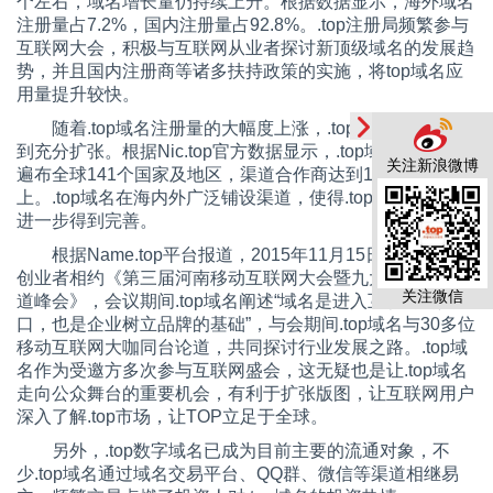
个左右，域名增长量仍持续上升。根据数据显示，海外域名
注册量占
7.2%
，国内注册量占
92.8%
。
.top
注册局频繁参与
互联网大会，积极与互联网从业者探讨新顶级域名的发展趋
势，并且国内注册商等诸多扶持政策的实施，将
top
域名应
用量提升较快。
随着
.top
域名注册量的大幅度上涨，
.top
用户版图也得
到充分扩张。根据
Nic.top
官方数据显示，
.top
域名用户已经
关注新浪微博
遍布全球
141
个国家及地区，渠道合作商达到
1000
家以
上。
.top
域名在海内外广泛铺设渠道，使得
.top
海内外渠道
进一步得到完善。
根据
Name.top
平台报道，
2015
年
11
月
15
日，三千多名
创业者相约《第三届河南移动互联网大会暨九大行业转型论
关注微信
道峰会》，会议期间
.top
域名阐述“域名是进入互联网的入
口，也是企业树立品牌的基础”，与会期间
.top
域名与
30
多位
移动互联网大咖同台论道，共同探讨行业发展之路。
.top
域
名作为受邀方多次参与互联网盛会，这无疑也是让
.top
域名
走向公众舞台的重要机会，有利于扩张版图，让互联网用户
深入了解
.top
市场，让
TOP
立足于全球。
另外，
.top
数字域名已成为目前主要的流通对象，不
少
.top
域名通过域名交易平台、
QQ
群、微信等渠道相继易