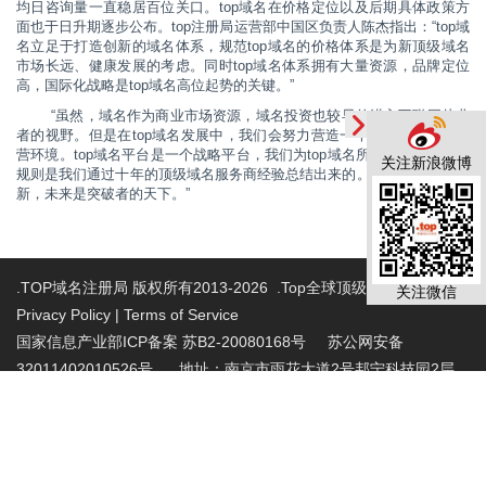
均日咨询量一直稳居百位关口。
top
域名在价格定位以及后期具体政策方
面也于日升期逐步公布。top注册局
运营部中国区负责人陈杰指出：“
top
域
名立足于打造创新的域名体系，规范
top
域名的价格体系是为新顶级域名
市场长远、健康发展的考虑。同时
top
域名体系拥有大量资源，品牌定位
高，国际化战略是
top
域名高位起势的关键。”
“虽然，域名作为商业市场资源，域名投资也较早的进入互联网从业
者的视野。但是在
top
域名发展中，我们会努力营造一个健康的互联网经
营环境。
top域名
平台是一个战略平台，我们为
top
域名所确立的各种商业
关注新浪微博
规则是我们通过十年的顶级域名服务商经验总结出来的。突破是时代的创
新，未来是突破者的天下。”
.TOP域名注册局 版权所有2013-2026 .Top全球顶级域名注册局
关注微信
Privacy Policy
|
Terms of Service
国家信息产业部ICP备案 苏B2-20080168号
苏公网安备
32011402010526号 地址：南京市雨花大道2号邦宁科技园2层
投诉受理电话：86-025-86883420 投诉受理邮
箱:abuse@nic.top
.top域名注册管理机构批复文件：工信部电管函
〔2015〕165号