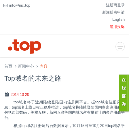
注册商登录
info@nic.top
新注册商申请
English
滥用投诉
首页
新闻中心
内容
Top域名的未来之路
2014-10-20
top
域名将于近期陆续登陆国内注册商平台。据top域名注册局确
息：
top
域名上线日程正稳步推进，
top
域名将陆续登陆国内多家注册商，
包括西部数码，美橙互联，新网互联等国内域名占有量前十的多注册商平
台。
根据top域名注册局后台数据显示，
10
月
15
日至
10
月
20
日
top
域名平