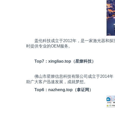
盖伦科技成立于
2012
年，是一家激光器和探
时提供专业的
OEM
服务。
Top7
：
xingliao.top
（星燎科技）
佛山市星燎信息科技有限公司成立于
2014
年
助广大客户迅速发展，成就梦想。
Top6
：
nazheng.top
（拿证网）