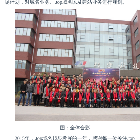
场计划，对域名业务、
.top
域名以及建站业务进行规划。
图：全体合影
2015
年，
.top
域名起步发展的一年，感谢每一位关注
.top