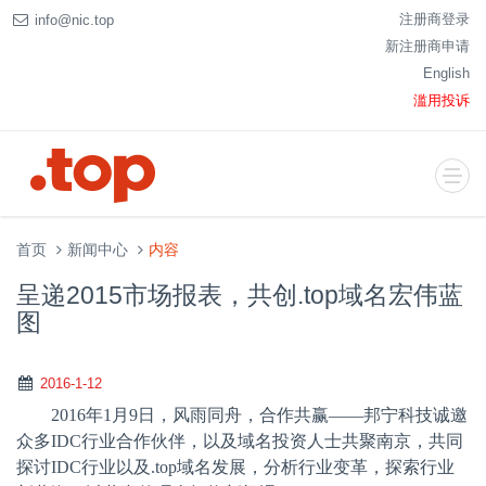
注册商登录
info@nic.top
新注册商申请
English
滥用投诉
首页
新闻中心
内容
呈递2015市场报表，共创.top域名宏伟蓝
图
2016-1-12
2016
年
1
月
9
日，风雨同舟，合作共赢——邦宁科技诚邀
众多
IDC
行业合作伙伴，以及域名投资人士共聚南京，共同
探讨
IDC
行业以及
.top
域名发展，分析行业变革，探索行业