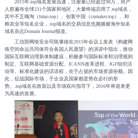
2015
年
.top
域名发展迅速，注册量已经超过
98
万，用户
人群遍布全球
231
个国家和地区，大量终端启用了
.top
域名，
其中不乏嗨淘（
hitao.top
）、创客中国（
cnmaker.top
）、和
粮农业等知名企业，
.top
域名的交易信息也频频被海外知名
域名杂志
Domain Journal
报道。
工信部网络安全司陈肇雄在
2015
年会议上发表《构建网
络空间命运共同体符合各国人民愿望》的演讲中指出，推动
国际互联网治理新体制建设，积极参与国际标准和治理规则
制定、互联网基础资源分配、
ICANN
改革进程、
IGF
组织活
动等。标准化建设的话语权，在于占据的市场资源份额。因
此，征战国际市场，于企业及国家都是势在必行的形
势。
.top
域名在政策以及市场双向指导下，
2016
年将迎来更
为高速的发展。