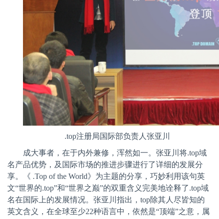
.top
注册局国际部负责人张亚川
成大事者，在于内外兼修，浑然如一。张亚川将
.top
域
名产品优势，及国际市场的推进步骤进行了详细的发展分
享。《
.Top of the World
》为主题的分享，巧妙利用该句英
文“世界的
.top
”和“世界之巅”的双重含义完美地诠释了
.top
域
名在国际上的发展情况。张亚川指出，
top
除其人尽皆知的
英文含义，在全球至少
22
种语言中，依然是“顶端”之意，属