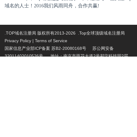
域名的人士！
2016
我们风雨同舟，合作共赢
!
.TOP域名注册局 版权所有2013-2026 .Top全球顶级域名注册局
Privacy Policy
|
Terms of Service
国家信息产业部ICP备案 苏B2-20080168号
苏公网安备
32011402010526号 地址：南京市雨花大道2号邦宁科技园2层
投诉受理电话：86-025-86883420 投诉受理邮
箱:abuse@nic.top
.top域名注册管理机构批复文件：工信部电管函
〔2015〕165号