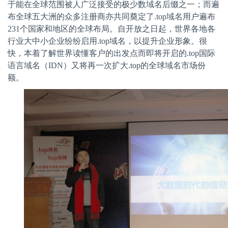
于能在全球范围被人广泛接受的极少数域名后缀之一；而遍
布全球五大洲的众多注册商亦共同奠定了
.top
域名用户遍布
231
个国家和地区的全球布局。自开放之日起，世界各地各
行业大中小企业纷纷启用
.top
域名，以提升企业形象。很
快，本着了解世界读懂客户的出发点而即将开启的
.top
国际
语言域名（
IDN
）又将再一次扩大
.top
的全球域名市场份
额。