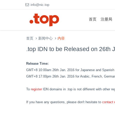
info@nic.top
首页
注册局
首页
新闻中心
内容
.top IDN to be Released on 26th 
Release Time:
GMT+8 10:00am 26th Jan. 2016 for Japanese and Spanish l
GMT+8 17:00pm 26th Jan. 2016 for Arabic, French, German
To
register
IDN domains in .top is not different with other r
If you have any questions, please don't hesitate to
contact 