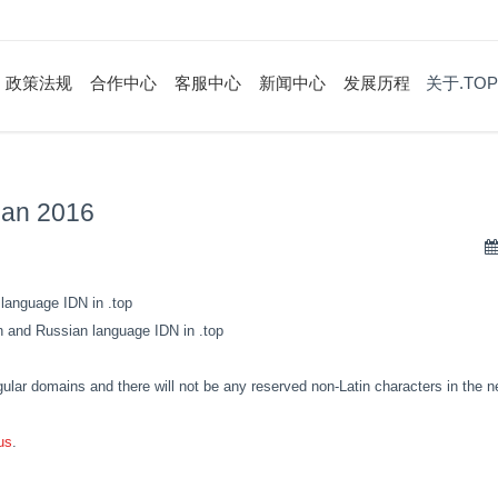
政策法规
合作中心
客服中心
新闻中心
发展历程
关于.TOP
Jan 2016
anguage IDN in .top
 and Russian language IDN in .top
egular domains and there will not be any reserved non-Latin characters in the
us
.