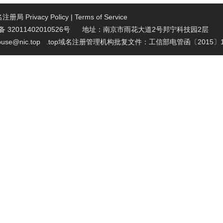
域名注册局
Privacy Policy
|
Terms of Service
32011402010526号 地址：南京市雨花大道2号邦宁科技园2层
se@nic.top
.top域名注册管理机构批复文件：工信部电管函〔2015〕1