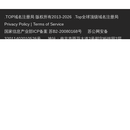
.TOP域名注册局 版权所有2013-2026 .Top全球顶级域名注册局
Privacy Policy
|
Terms of Service
国家信息产业部ICP备案 苏B2-20080168号
苏公网安备
32011402010526号 地址：南京市雨花大道2号邦宁科技园2层
投诉受理电话：86-025-86883420 投诉受理邮
箱:abuse@nic.top
.top域名注册管理机构批复文件：工信部电管函
〔2015〕165号