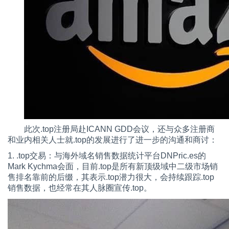
此次.top注册局赴ICANN GDD会议，还与众多注册商
和业内相关人士就.top的发展进行了进一步的沟通和商讨：
1. .top交易：与海外域名销售数据统计平台DNPric.es的
Mark Kychma会面，目前.top是所有新顶级域中二级市场销
售排名靠前的后缀，其表示.top潜力很大，会持续跟踪.top
销售数据，也经常在其人脉圈宣传.top。