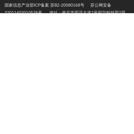
国家信息产业部ICP备案 苏B2-20080168号
苏公网安备
32011402010526号 地址：南京市雨花大道2号邦宁科技园2层
投诉受理电话：86-025-86883420 投诉受理邮
箱:abuse@nic.top
.top域名注册管理机构批复文件：工信部电管函
〔2015〕165号