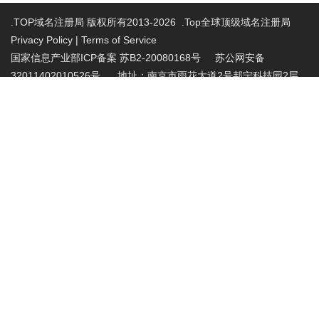
.TOP域名注册局 版权所有2013-2026 .Top全球顶级域名注册局
Privacy Policy
|
Terms of Service
国家信息产业部ICP备案 苏B2-20080168号
苏公网安备
32011402010526号 地址：南京市雨花大道2号邦宁科技园2层
投诉受理电话：86-025-86883420 投诉受理邮
箱:abuse@nic.top
.top域名注册管理机构批复文件：工信部电管函
〔2015〕165号