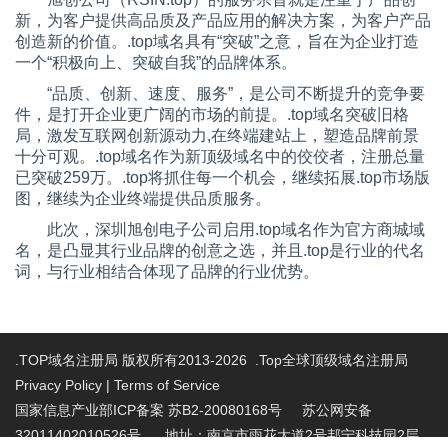
新，为客户提供高品质及产品应用的解决方案，为客户产品
创造新的价值。.top域名具有“突破”之意，旨在为企业打造
一个“积极向上、突破自我”的品牌体系。
“品质、创新、速度、服务”，是公司不断提升的竞争要
件，是打开企业更广阔的市场的前提。.top域名突破旧格
局，激发互联网创新源动力,在终端建站上，塑造品牌前景
十分可观。.top域名作为新顶级域名中的佼佼者，注册总量
已突破259万。.top将抓住每一个机会，继续拓展.top市场版
图，继续为企业终端提供品质服务。
此次，深圳旭创电子公司启用.top域名作为官方商城域
名，是凸显其行业品牌的创意之选，并且.top是行业的代名
词，与行业相结合体现了品牌的行业优势。
.TOP域名注册局 版权所有2013-2026 .Top全球顶级域名注册局
Privacy Policy
|
Terms of Service
国家信息产业部ICP备案 苏B2-20080168号
苏公网安备
32011402010526号 地址：南京市雨花大道2号邦宁科技园2层