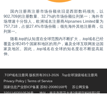
国内注册商注册市场份额依旧是西部数码领先，以
902,709的注册数量、32.7%的市场份额位列第一；海外市
场增速十分惊人，欧洲域名注册商Alpnames Limited量为
757,718，占据27.4%市场份额；领先海外其他注册商，位
列第一。
随着.top的认知度在全球范围内不断扩大，.top域名已经
覆盖全球245个国家和地区的用户，遍及全球互联网发达国
家及地区。因此，.top域名在全球的知名度在不断提高延
伸。
.TOP域名注册局 版权所有2013-2026 .Top全球顶级域名注册局
Privacy Policy
|
Terms of Service
国家信息产业部ICP备案 苏B2-20080168号
苏公网安备
32011402010526号 地址：南京市雨花大道2号邦宁科技园2层
投诉受理电话：86-025-86883420 投诉受理邮
箱:abuse@nic.top
.top域名注册管理机构批复文件：工信部电管函