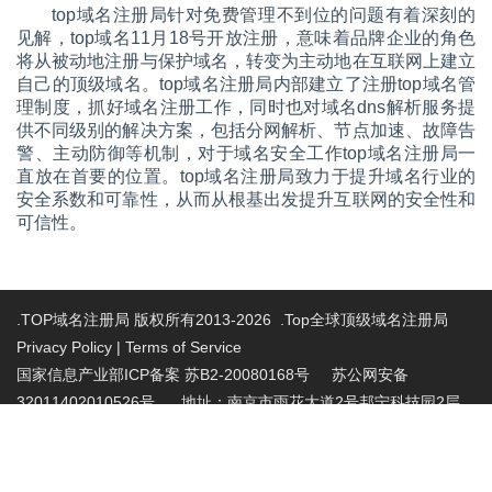
top域名注册局针对免费管理不到位的问题有着深刻的
见解，top域名11月18号开放注册，意味着品牌企业的角色
将从被动地注册与保护域名，转变为主动地在互联网上建立
自己的顶级域名。top域名注册局内部建立了注册top域名管
理制度，抓好域名注册工作，同时也对域名dns解析服务提
供不同级别的解决方案，包括分网解析、节点加速、故障告
警、主动防御等机制，对于域名安全工作top域名注册局一
直放在首要的位置。top域名注册局致力于提升域名行业的
安全系数和可靠性，从而从根基出发提升互联网的安全性和
可信性。
.TOP域名注册局 版权所有2013-2026 .Top全球顶级域名注册局
Privacy Policy
|
Terms of Service
国家信息产业部ICP备案 苏B2-20080168号
苏公网安备
32011402010526号 地址：南京市雨花大道2号邦宁科技园2层
投诉受理电话：86-025-86883420 投诉受理邮
箱:abuse@nic.top
.top域名注册管理机构批复文件：工信部电管函
〔2015〕165号