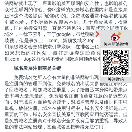
法网站就出现了，严重影响着互联网的安全性，也影响着公
众对互联网的信心。像tk这样的免费域名在国内都是直接禁
止掉这个域名提供商的解析的。免费域名通常不容易被搜索
引擎收录，多数导致网站搜索不到。对于免费域名，权重
低，国内的搜索引擎一直是不待见的，百度就完全屏蔽了tk
域名，一律不索引，至于google，虽然明确表示不会有域名
歧视，但是事实上，com、新顶级域名.top、.xyz这样的通
关注新浪微博
用顶级域名会更得搜索引擎亲睐，在排名上也有优势。所以
如果想做的好网站，最好是摒弃这些免费域名，去注
册.com、.top这样价格不贵的国际通用顶级域名。
域名发展注册商是关键
免费域名之所以会有大量的非法网站出现，还有一方面
关注微信
是注册商的管理不到位。免费域名的出现大多都是注册商为
了回收域名，增加域名注册量，为了给自己本身网站带来点
击率与大量流量的。免费域名注册商通常注意的是这些方
面，对于域名方面通常会疏于，对域名管理以及维护也不够
重视，放任注册。域名在使用过程中，域名安全运维是非常
重要的工作，域名安全直接关系到互联网应用能否运营。但
是免费域名注册商对于域名安全并没有足够的重视，导致大
量的非法网站出现，甚至域名直接奔溃无法使用。