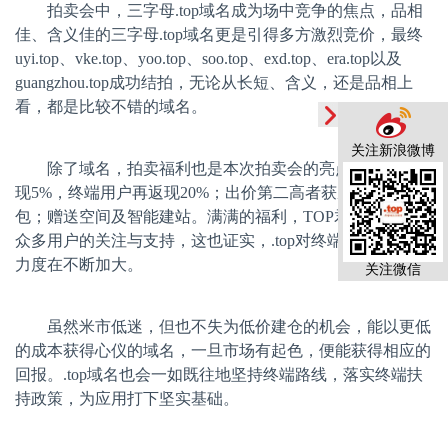
拍卖会中，三字母
.top
域名成为场中竞争的焦点，品相
佳、含义佳的三字母
.top
域名更是引得多方激烈竞价，最终
uyi.top
、
vke.top
、
yoo.top
、
soo.top
、
exd.top
、
era.top
以及
guangzhou.top
成功结拍，无论从长短、含义，还是品相上
看，都是比较不错的域名。
关注新浪微博
除了域名，拍卖福利也是本次拍卖会的亮点：成交即返
现
5%
，终端用户再返现
20%
；出价第二高者获成交价
3%
红
包；赠送空间及智能建站。满满的福利，
TOP
君自然赢得了
众多用户的关注与支持，这也证实，
.top
对终端用户的扶持
力度在不断加大。
关注微信
虽然米市低迷，但也不失为低价建仓的机会，能以更低
的成本获得心仪的域名，一旦市场有起色，便能获得相应的
回报。
.top
域名也会一如既往地坚持终端路线，落实终端扶
持政策，为应用打下坚实基础。